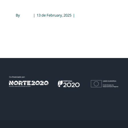
Leggete Tutto”
By
admin
|
13 de February, 2025
|
casinò online it