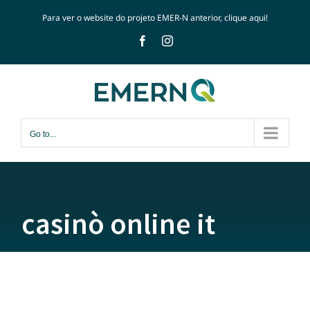
Skip
Para ver o website do projeto EMER-N anterior, clique
aqui!
to
Facebook
Instagram
content
Go to...
casinò online it