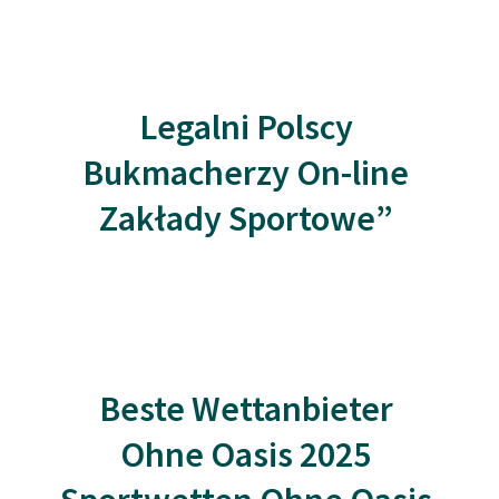
Legalni Polscy
Bukmacherzy On-line
Zakłady Sportowe”
Beste Wettanbieter
Ohne Oasis 2025