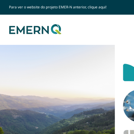
Skip
Para ver o website do projeto EMER-N anterior, clique
aqui!
to
content
1 win online