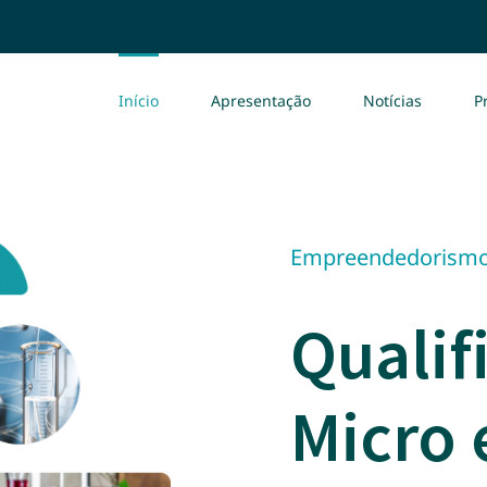
Início
Apresentação
Notícias
P
Empreendedorismo 
Qualif
Micro 