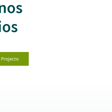
nos
ios
u Projecto