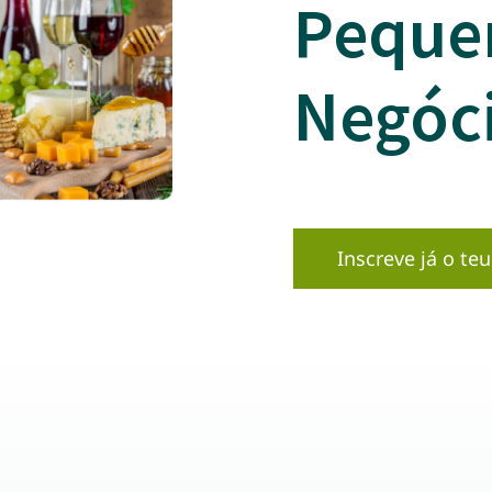
Peque
Negóc
Inscreve já o te