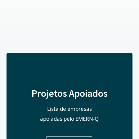
Projetos Apoiados
Lista de empresas
apoiadas pelo EMERN-Q