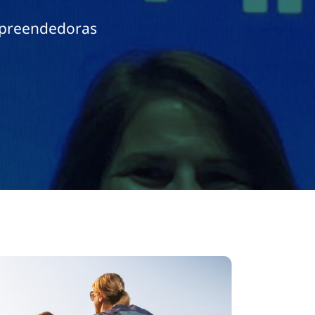
mpreendedoras