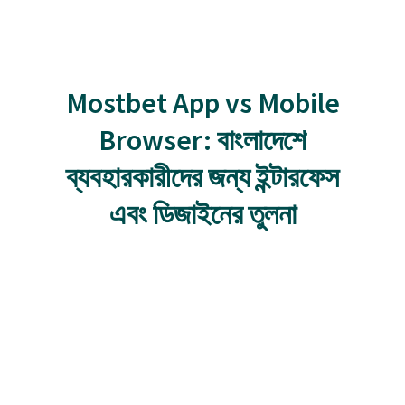
Mostbet App vs Mobile
Browser: বাংলাদেশে
ব্যবহারকারীদের জন্য ইন্টারফেস
এবং ডিজাইনের তুলনা