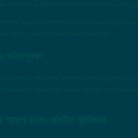
্যবহার হয়। বাংলাদেশের সীমিত বা অপ্রত্যাশিত ইন্টারনেট সংযোগেও অ্যাপের 
পৃষ্ঠা রিফ্রেশ এবং ফাংশনালিটি লোড হতে বেশি সময় লাগে, যা খেলাধুলা
রনেট স্পিড কম, সেক্ষেত্রে অ্যাপের উপযোগিতা অনস্বীকার্য।
 ডেটার সুরক্ষা
 একটি বড় বিষয়। অ্যাপ সরাসরি ডিভাইসের নিরাপত্তা প্রোটোকল মেনে চল
জার ক্যাশে এবং কুকি-র মাধ্যমে নিরাপত্তা ঝুঁকি বেশি থাকে। বাংলাদেশে ফ্
 অ্যাপ বনাম মোবাইল ব্রাউজার