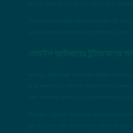
যার ফলে ব্যবহারের সময় স্ক্রল কম লাগে ও চোখে আরামদায
বাংলাদেশের জন্য স্থানীয় ভাষায় সাপোর্ট থাকায় এটি ব্য
বাজি ধরার সময় ফোকাস বজায় রাখতে সাহায্য করে। দ্রুত
মোবাইল ব্রাউজারের ইন্টারফেসের অস
অন্যদিকে, Mostbet এর মোবাইল ব্রাউজার ভার্সন যদিও সুব
দিনের ব্যস্ত সময়ে। নেভিগেশন প্যানেলগুলি কখনও কখনও ছ
গেমিং অভিজ্ঞতায় প্রভাব ফেলে। কন্টেন্টের সামঞ্জস্যপূর্ণ ও 
রাজনৈতিক ও ইন্টারনেট অবকাঠামোর পরিবর্তনের কারণে বাংলাদ
হতে পারে। তাই বেশির ভাগ বাংলাদেশি ব্যবহারকারী দ্রুত 