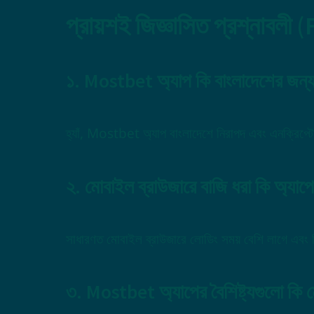
প্রায়শই জিজ্ঞাসিত প্রশ্নাবলী
১. Mostbet অ্যাপ কি বাংলাদেশের জন্
হ্যাঁ, Mostbet অ্যাপ বাংলাদেশে নিরাপদ এবং এনক্রিপ্টেড 
২. মোবাইল ব্রাউজারে বাজি ধরা কি অ্যাপ
সাধারণত মোবাইল ব্রাউজারে লোডিং সময় বেশি লাগে এবং কি
৩. Mostbet অ্যাপের বৈশিষ্ট্যগুলো কি ম