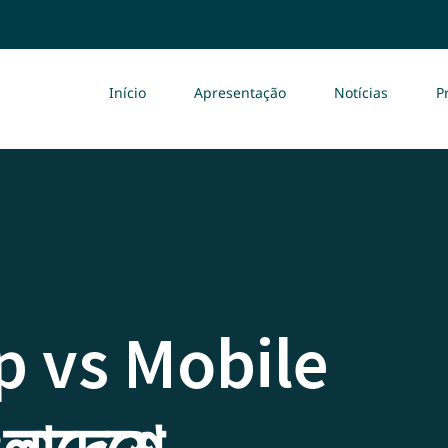
Início
Apresentação
Notícias
P
p vs Mobile