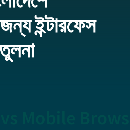
লাদেশে
জন্য ইন্টারফেস
তুলনা
s Mobile Browser