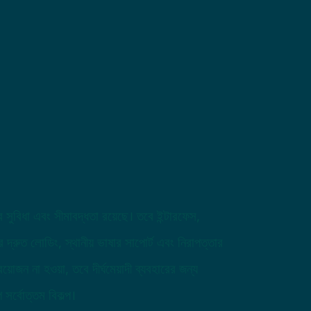
সুবিধা এবং সীমাবদ্ধতা রয়েছে। তবে ইন্টারফেস,
্রুত লোডিং, স্থানীয় ভাষার সাপোর্ট এবং নিরাপত্তার
ন না হওয়া, তবে দীর্ঘমেয়াদী ব্যবহারের জন্য
র্বোত্তম বিকল্প।