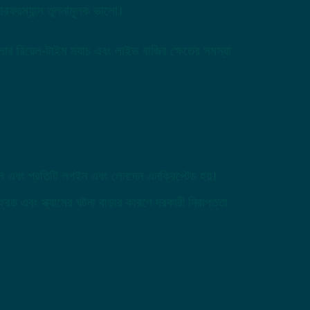
পারফরম্যান্স তুলনামূলক ভালো।
র রিয়েল-টাইম ম্যাচ এবং লাইভ বাজির ক্ষেত্রে সমস্যা
ে এবং প্রতিটি লগইন এবং লেনদেন এনক্রিপ্টেড হয়।
রড এবং স্ক্যামের ঘটনা বাড়ার কারণে দরকারী নিরাপত্তা