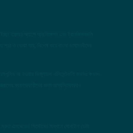
চ্ছা বাড়ায়। অ্যাপে অ্যানিমেশন এবং ট্রানজিশনগুলি
রুত পড়া ও বোঝা যায়, বিশেষ করে বাংলা ভাষাভাষীদের
সপন্সিভ না হওয়ায় ভিজ্যুয়াল এলিমেন্টগুলি কখনও কখনও
্য অঞ্চলের ব্যবহারকারীদের জন্য অস্বস্তিকারক।
 দ্রুত এমবেডেড সিস্টেমের মাধ্যমে মোবাইল ডেটা