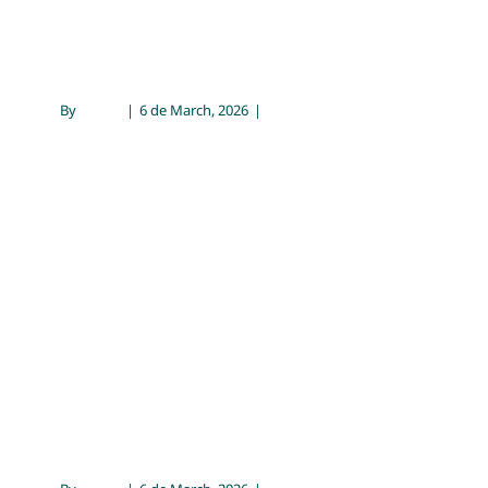
zu Sportwetten ohne
Oase schreibt
By
admin
|
6 de March, 2026
|
1win casino spanish
Wie registriere ich mich
und starte meine
Sportwetten ohne
Oasis?