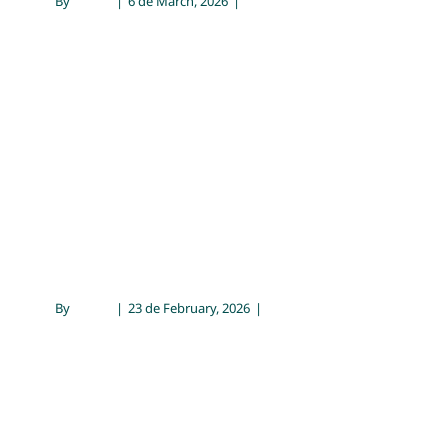
By
admin
|
6 de March, 2026
|
1win casino spanish
Find Det Rette Online
Casino Uden Rufus For
Dig
By
admin
|
23 de February, 2026
|
1win casino spanish