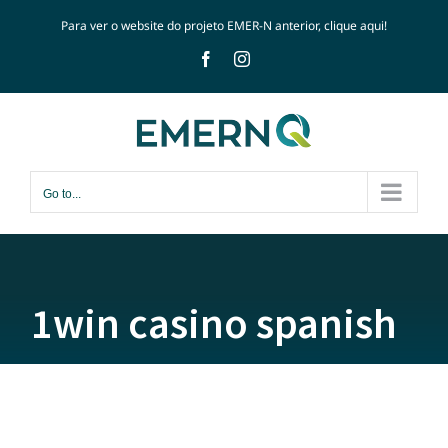
Skip
Para ver o website do projeto EMER-N anterior, clique
aqui!
to
Facebook
Instagram
content
Go to...
1win casino spanish