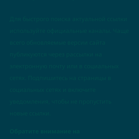
Для быстрого поиска актуальной ссылки
используйте официальные каналы. Чаще
всего обновляемые версии сайта
публикуются через рассылки на
электронную почту или в социальных
сетях. Подпишитесь на страницы в
социальных сетях и включите
уведомления, чтобы не пропустить
новые ссылки.
Обратите внимание на