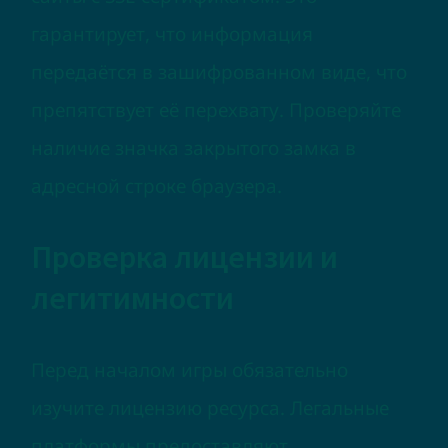
гарантирует, что информация
передаётся в зашифрованном виде, что
препятствует её перехвату. Проверяйте
наличие значка закрытого замка в
адресной строке браузера.
Проверка лицензии и
легитимности
Перед началом игры обязательно
изучите лицензию ресурса. Легальные
платформы предоставляют