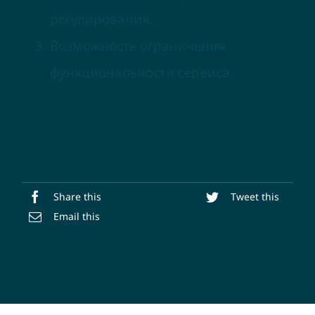
регулирования.
Возможность ограничения
функциональности сервиса.
Share this
Tweet this
Email this