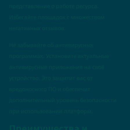
представление о работе ресурса.
Избегайте площадок с множеством
негативных отзывов.
Не забывайте об антивирусных
программах. Установите актуальные
антивирусные приложения на своё
устройство. Это защитит вас от
вредоносного ПО и обеспечит
дополнительный уровень безопасности
при использовании платформ.
Преимущества и