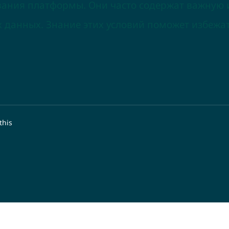
ования платформы. Они часто содержат важную
 данных. Знание этих условий поможет избежа
this