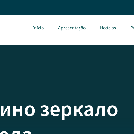
Início
Apresentação
Notícias
P
зино зеркало