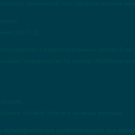
опасность транзакций при передаче данных ме
иссии.
ых (SSL/TLS).
пользователей о работе платежных систем. Есл
зывают недовольство по поводу обработки плат
нзакций.
держки, готовой ответить на ваши вопросы.
ть мультифакторную аутентификацию при выпо