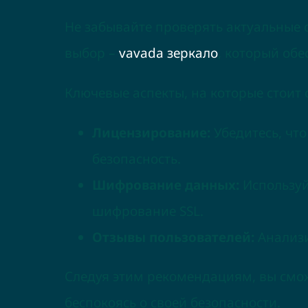
Не забывайте проверять актуальные 
выбор –
vavada зеркало
, который об
Ключевые аспекты, на которые стоит
Лицензирование:
Убедитесь, чт
безопасность.
Шифрование данных:
Используй
шифрование SSL.
Отзывы пользователей:
Анализи
Следуя этим рекомендациям, вы смож
беспокоясь о своей безопасности.