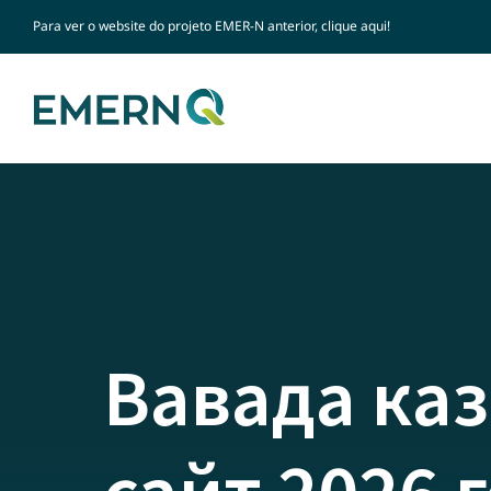
Skip
Para ver o website do projeto EMER-N anterior, clique
aqui!
to
content
Вавада ка