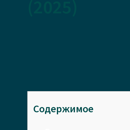
(2025)
Содержимое