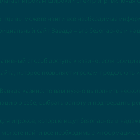
лагает игрокам широкий спектр игр, включая сл
о, где вы можете найти все необходимые инфор
фициальный сайт Вавада – это безопасное и над
нативный способ доступа к казино, если офици
айта, которое позволяет игрокам продолжать иг
 Вавада казино, то вам нужно выполнить неско
мацию о себе, выбрать валюту и подтвердить ре
 для игроков, которые ищут безопасное и надеж
вы можете найти все необходимые информацию о