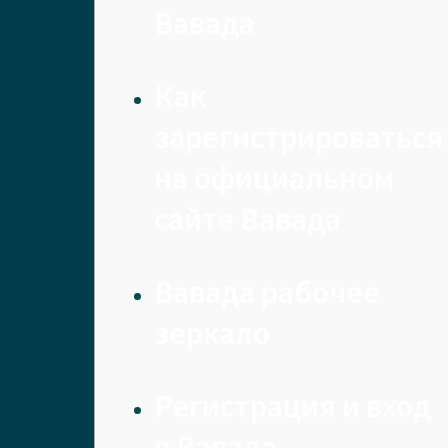
Вавада
Как
зарегистрироваться
на официальном
сайте Вавада
Вавада рабочее
зеркало
Регистрация и вход
в Вавада