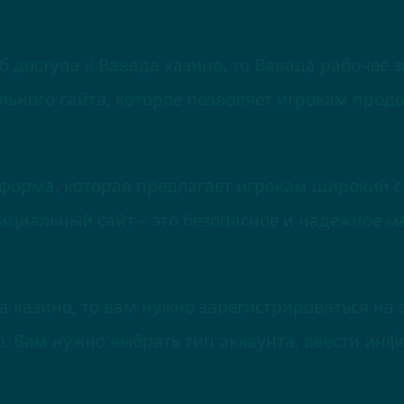
 доступа к Вавада казино, то Вавада рабочее з
льного сайта, которое позволяет игрокам продол
тформа, которая предлагает игрокам широкий сп
ициальный сайт – это безопасное и надежное ме
да казино, то вам нужно зарегистрироваться н
. Вам нужно выбрать тип аккаунта, ввести инф