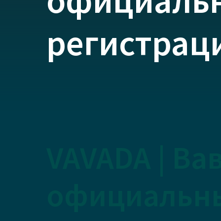
официальн
регистрац
VAVADA | Ва
официальный