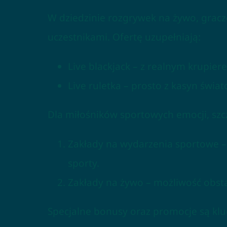
W dziedzinie rozgrywek na żywo, gracz
uczestnikami. Ofertę uzupełniają:
Live blackjack – z realnym krupier
Live ruletka – prosto z kasyn świat
Dla miłośników sportowych emocji, szcz
Zakłady na wydarzenia sportowe – 
sporty.
Zakłady na żywo – możliwość obsta
Specjalne bonusy oraz promocje są kl