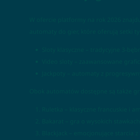
W ofercie platformy na rok 2026 znajdu
automaty do gier, które oferują setki 
Sloty klasyczne – tradycyjne 3-bę
Video sloty – zaawansowane grafic
Jackpoty – automaty z progresyw
Obok automatów dostępne są także gry 
Ruletka – klasyczne francuskie i a
Bakarat – gra o wysokich stawkach
Blackjack – emocjonujące starcia z