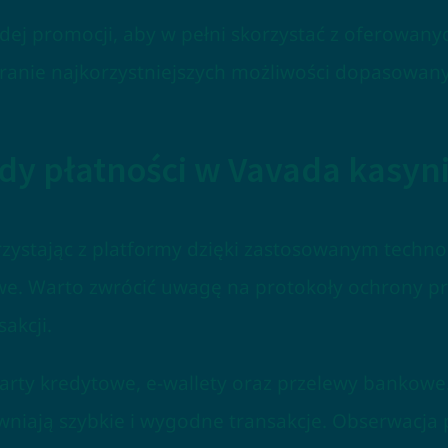
ej promocji, aby w pełni skorzystać z oferowany
ranie najkorzystniejszych możliwości dopasowany
dy płatności w Vavada kasyn
zystając z platformy dzięki zastosowanym technol
we. Warto zwrócić uwagę na protokoły ochrony pr
akcji.
rty kredytowe, e-wallety oraz przelewy bankowe. 
pewniają szybkie i wygodne transakcje. Obserwacja p