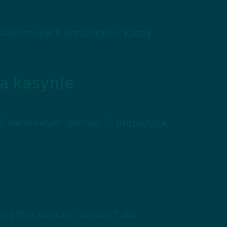
doświadczonych entuzjastów. Każdy
a kasynie
00 darmowych spinów. To propozycja,
ją 50% wartości wpłaty. Takie