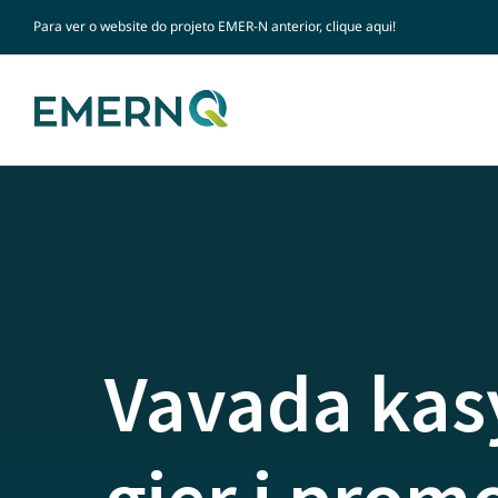
Skip
Para ver o website do projeto EMER-N anterior, clique
aqui!
to
content
Vavada kas