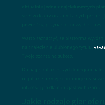
aktualnie jedna z najciekawszych pla
stołów do gry oraz unikalnych promocji
pewnością przyciągną nowych graczy.
Warto zaznaczyć, że platforma wyróżn
na znalezienie ulubionego tytułu.
vava
Twoje szanse na sukces.
Do najpopularniejszych kategorii nale
regularne turnieje i promocje czasowe 
interesująca dla entuzjastów hazardu.
Jakie rodzaje gier ofe