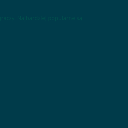
graczy. Najbardziej popularne są