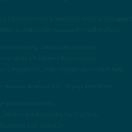
ją się różnorodne propozycje, które przyciągają 
tytułów o unikalnych motywach i mechanikach.
bnowe maszyny, idealne dla purystów.
znie tytuły z funkcjami bonusowymi.
nymi wygranymi, które sięgają ogromnych sum.
stołowe, a wśród nich najpopularniejsze:
merykańskie warianty.
, świetna dla doświadczonych graczy.
 dealerem przy stanie 21.