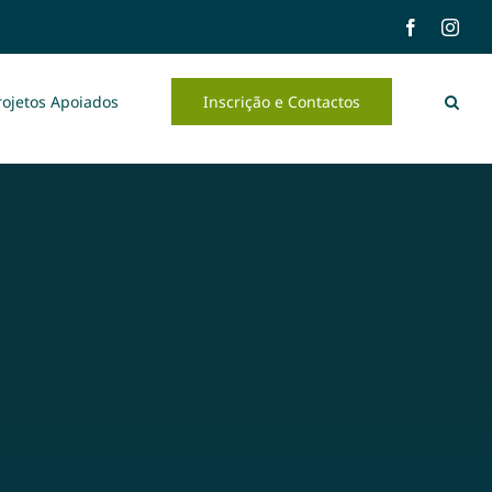
Facebook
Inst
rojetos Apoiados
Inscrição e Contactos