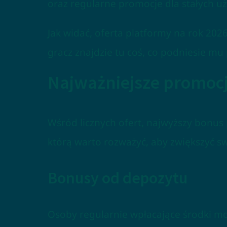
oraz regularne promocje dla stałych u
Jak widać, oferta platformy na rok 20
gracz znajdzie tu coś, co podniesie mu
Najważniejsze promocj
Wśród licznych ofert, najwyższy bonus
którą warto rozważyć, aby zwiększyć 
Bonusy od depozytu
Osoby regularnie wpłacające środki mo