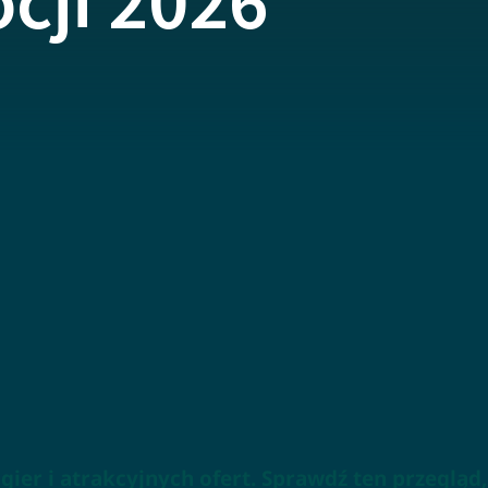
ocji 2026
gier i atrakcyjnych ofert. Sprawdź ten przegląd,