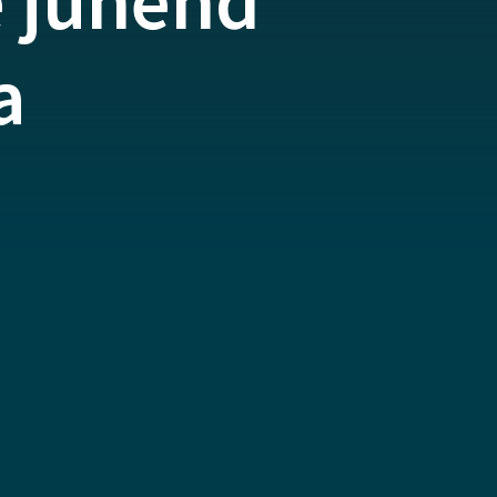
 juhend
a