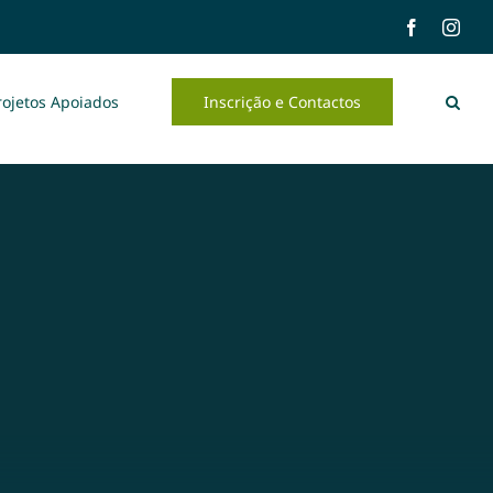
Facebook
Inst
rojetos Apoiados
Inscrição e Contactos