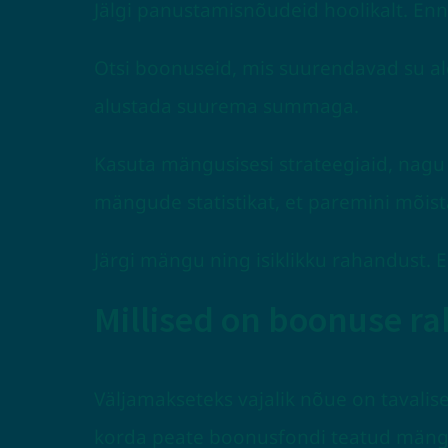
Jälgi panustamisnõudeid hoolikalt. Enn
Otsi boonuseid, mis suurendavad su al
alustada suurema summaga.
Kasuta mängusisesi strateegiaid, nagu
mängude statistikat, et paremini mõist
Järgi mängu ning isiklikku rahandust. Ee
Millised on boonuse r
Väljamakseteks vajalik nõue on tavalis
korda peate boonusfondi teatud mängu