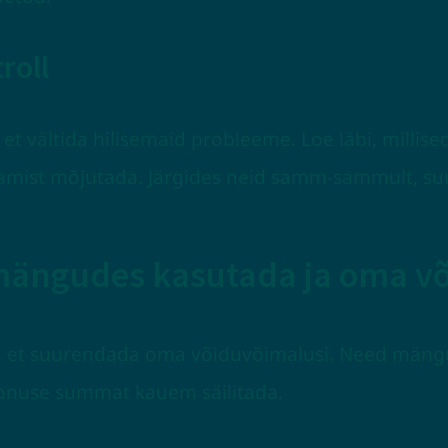
roll
et vältida hilisemaid probleeme. Loe läbi, mill
amist mõjutada. Järgides neid samm-sammult, su
mängudes kasutada ja oma v
, et suurendada oma võiduvõimalusi. Need mäng
boonuse summat kauem säilitada.