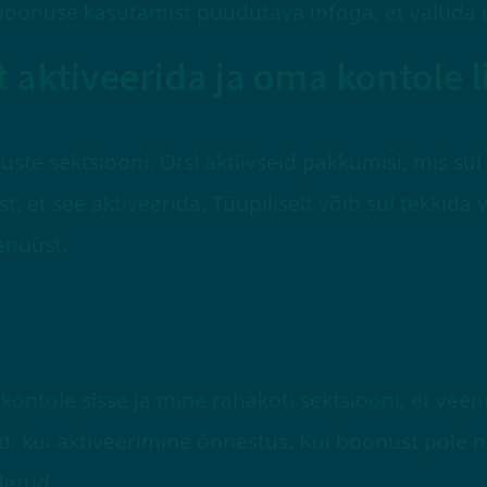
s boonuse kasutamist puudutava infoga, et vältida 
aktiveerida ja oma kontole l
e sektsiooni. Otsi aktiivseid pakkumisi, mis sul o
st, et see aktiveerida. Tüüpiliselt võib sul tekkid
enüüst.
kontole sisse ja mine rahakoti sektsiooni, et vee
, kui aktiveerimine õnnestus. Kui boonust pole näh
detud.