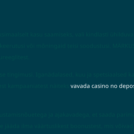
simaalselt kasu saamiseks, vali kindlasti ühilduva
ta keerutusi või mõningaid teisi soodustusi. MÄRK
ureeglitest.
e tingimusi. Iganädalased, kuu ja spetsiaalsed 
est kampaaniatest näiteks
vavada casino no depo
ustamisnõuetega ja ajakavadega, et saada parima
tte jääda ilma väärtuslikest boonustest, mis või