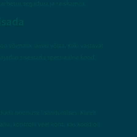
tarbetut segadust ja raiskamist.
isada
n võimalik lainel võtta. Kliki vastaval
a vajadus sisestada spetsiaalne kood,
nduda boonuse lisandumises. Kiirelt
a, kontrolli veel kord, kas kood oli