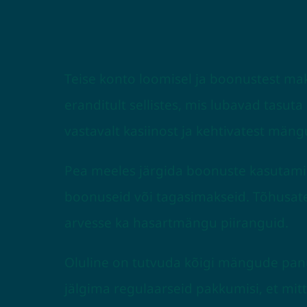
Teise konto loomisel ja boonustest mak
eranditult sellistes, mis lubavad tasu
vastavalt kasiinost ja kehtivatest mäng
Pea meeles järgida boonuste kasutamis
boonuseid või tagasimakseid. Tõhusat
arvesse ka hasartmängu piiranguid.
Oluline on tutvuda kõigi mängude pan
jälgima regulaarseid pakkumisi, et mi