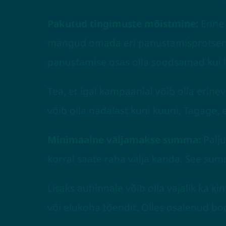
Pakutud tingimuste mõistmine:
Enne 
mängud omada eri panustamisprotsentid
panustamise osas olla soodsamad kui 
Tea, et igal kampaanial võib olla erin
võib olla nädalast kuni kuuni. Tagage,
Minimaalne väljamakse summa:
Palju
korral saate raha välja kanda. See summ
Lisaks auhinnale võib olla vajalik ka k
või elukoha tõendit. Olles osalenud bo