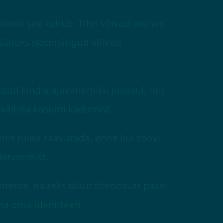
lele see kehtib. Tihti võivad mõned
Näiteks slotimängud võivad
ratud kindla ajavahemiku jooksul, mis
 vältida kasumi kadumist.
s tuleb saavutada, enne kui soovi
latvormist.
umente, näiteks isikut tõendavat passi
ma oma identiteeti.