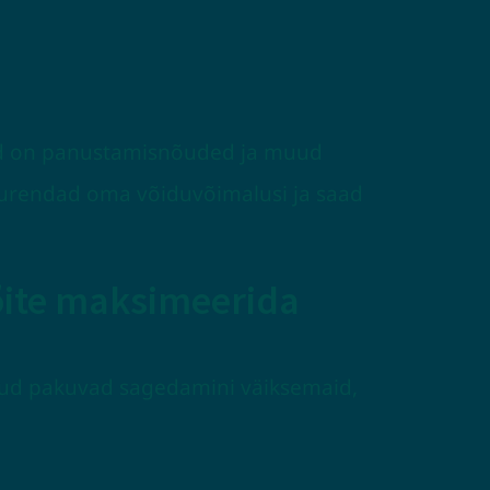
ised on panustamisnõuded ja muud
urendad oma võiduvõimalusi ja saad
õite maksimeerida
ud pakuvad sagedamini väiksemaid,