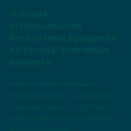
Условия
использования
бесплатных вращений
на Vavada: ключевые
моменты
Перед активацией предложенных
вращений убедитесь, что вы прошли
процесс регистрации на сайте. Без
создания аккаунта доступ к призовым
раундам невозможен.