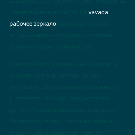
варьироваться, поэтому стоит следить за
обновлениями на сайте. На
vavada
рабочее зеркало
вы всегда найдете
актуальную информацию и сможете
увеличить свои возможности.
Помимо этого, рекомендуется изучить
ассортимент игр, доступных для
активации. Определенные слоты могут
участвовать в акции, предоставляя
дополнительные шансы на выигрыш.
Распределите свои спины на разные
игры, чтобы повысить интерес и