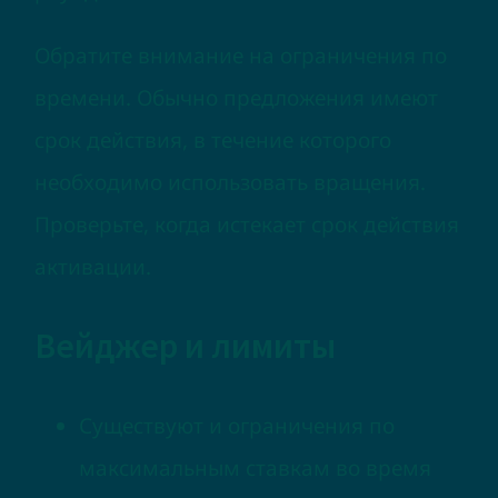
Обратите внимание на ограничения по
времени. Обычно предложения имеют
срок действия, в течение которого
необходимо использовать вращения.
Проверьте, когда истекает срок действия
активации.
Вейджер и лимиты
Существуют и ограничения по
максимальным ставкам во время