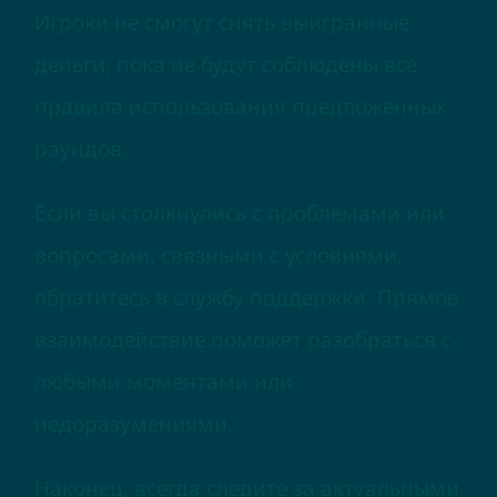
Игроки не смогут снять выигранные
деньги, пока не будут соблюдены все
правила использования предложенных
раундов.
Если вы столкнулись с проблемами или
вопросами, связными с условиями,
обратитесь в службу поддержки. Прямое
взаимодействие поможет разобраться с
любыми моментами или
недоразумениями.
Наконец, всегда следите за актуальными