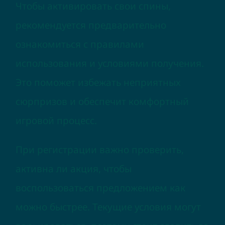
Чтобы активировать свои спины,
рекомендуется предварительно
ознакомиться с правилами
использования и условиями получения.
Это поможет избежать неприятных
сюрпризов и обеспечит комфортный
игровой процесс.
При регистрации важно проверить,
активна ли акция, чтобы
воспользоваться предложением как
можно быстрее. Текущие условия могут