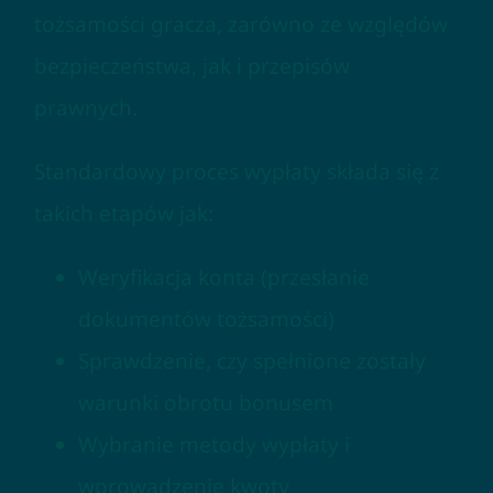
tożsamości gracza, zarówno ze względów
bezpieczeństwa, jak i przepisów
prawnych.
Standardowy proces wypłaty składa się z
takich etapów jak:
Weryfikacja konta (przesłanie
dokumentów tożsamości)
Sprawdzenie, czy spełnione zostały
warunki obrotu bonusem
Wybranie metody wypłaty i
wprowadzenie kwoty