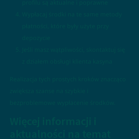
profilu są aktualne i poprawne
Wypłacaj środki na te same metody
płatności, które były użyte przy
depozycie
Jeśli masz wątpliwości, skontaktuj się
z działem obsługi klienta kasyna
Realizacja tych prostych kroków znacząco
zwiększa szanse na szybkie i
bezproblemowe wypłacenie środków.
Więcej informacji i
aktualności na temat