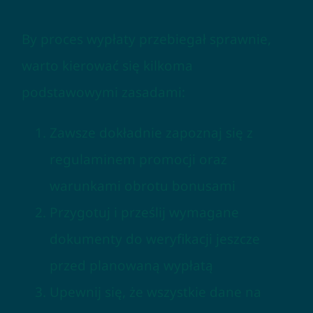
By proces wypłaty przebiegał sprawnie,
warto kierować się kilkoma
podstawowymi zasadami:
Zawsze dokładnie zapoznaj się z
regulaminem promocji oraz
warunkami obrotu bonusami
Przygotuj i prześlij wymagane
dokumenty do weryfikacji jeszcze
przed planowaną wypłatą
Upewnij się, że wszystkie dane na