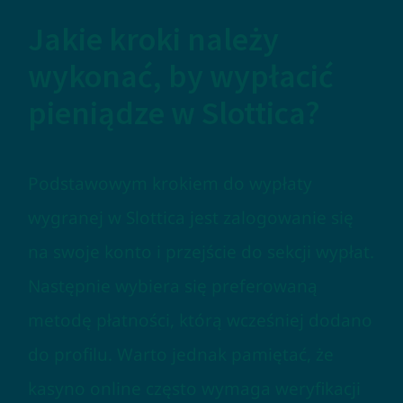
Jakie kroki należy
wykonać, by wypłacić
pieniądze w Slottica?
Podstawowym krokiem do wypłaty
wygranej w Slottica jest zalogowanie się
na swoje konto i przejście do sekcji wypłat.
Następnie wybiera się preferowaną
metodę płatności, którą wcześniej dodano
do profilu. Warto jednak pamiętać, że
kasyno online często wymaga weryfikacji