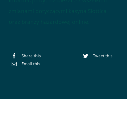
informacji i być na bieżąco z wszelkimi
zmianami dotyczącymi kasyna Slottica
oraz branży hazardowej online.
Share this
Tweet this
Email this