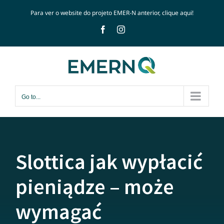
Skip
Para ver o website do projeto EMER-N anterior, clique
aqui!
to
Facebook
Instagram
content
Go to...
Slottica jak wypłacić
pieniądze – może
wymagać