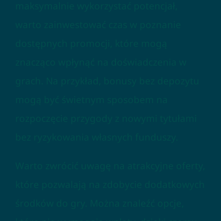
maksymalnie wykorzystać potencjał,
warto zainwestować czas w poznanie
dostępnych promocji, które mogą
znacząco wpłynąć na doświadczenia w
grach. Na przykład, bonusy bez depozytu
mogą być świetnym sposobem na
rozpoczęcie przygody z nowymi tytułami
bez ryzykowania własnych funduszy.
Warto zwrócić uwagę na atrakcyjne oferty,
które pozwalają na zdobycie dodatkowych
środków do gry. Można znaleźć opcje,