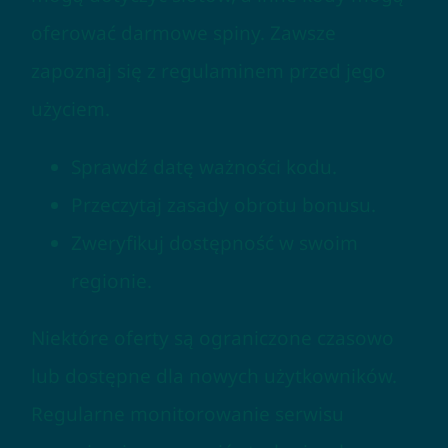
oferować darmowe spiny. Zawsze
zapoznaj się z regulaminem przed jego
użyciem.
Sprawdź datę ważności kodu.
Przeczytaj zasady obrotu bonusu.
Zweryfikuj dostępność w swoim
regionie.
Niektóre oferty są ograniczone czasowo
lub dostępne dla nowych użytkowników.
Regularne monitorowanie serwisu