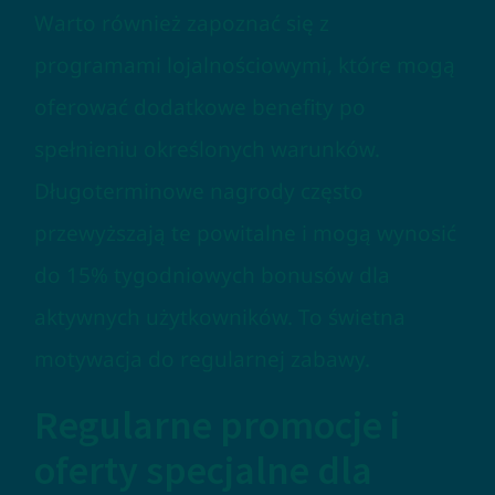
Warto również zapoznać się z
programami lojalnościowymi, które mogą
oferować dodatkowe benefity po
spełnieniu określonych warunków.
Długoterminowe nagrody często
przewyższają te powitalne i mogą wynosić
do 15% tygodniowych bonusów dla
aktywnych użytkowników. To świetna
motywacja do regularnej zabawy.
Regularne promocje i
oferty specjalne dla