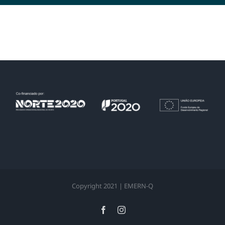
Copyright 2021 | EMERN-Q
Facebook
Instagram