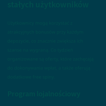
stałych użytkowników
Użytkownicy mogą korzystać z
atrakcyjnych bonusów przy każdym
depozycie, co znacznie zwiększa ich
szanse na wygraną. Co tydzień
organizowane są oferty, które zachęcają
do dokonywania wpłat, a także oferują
dodatkowe free spiny.
Program lojalnościowy