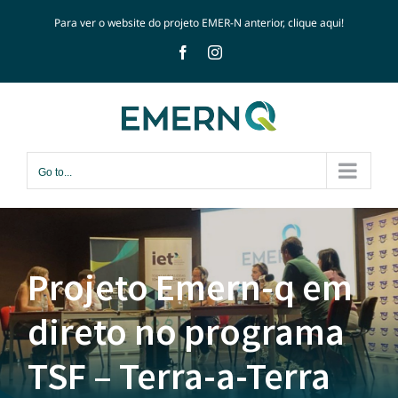
Skip
Para ver o website do projeto EMER-N anterior, clique
aqui!
to
Facebook
Instagram
content
Go to...
Projeto Emern-q em
direto no programa
TSF – Terra-a-Terra