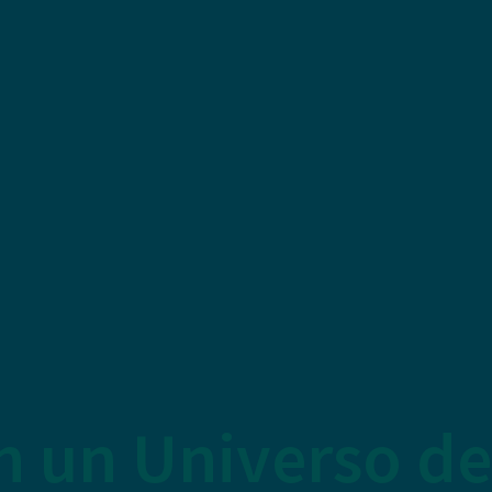
 un Universo de