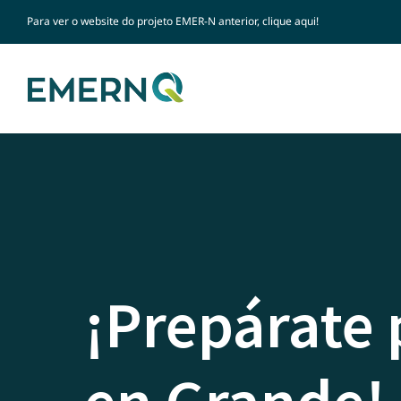
Skip
Para ver o website do projeto EMER-N anterior, clique
aqui!
to
content
¡Prepárate