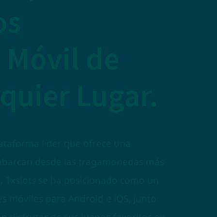
os
 Móvil de
lquier Lugar.
taforma líder que ofrece una
e abarcan desde las tragamonedas más
a, 1xslots se ha posicionado como un
nes móviles para Android e iOS, junto
n disfrutar de sus juegos favoritos en