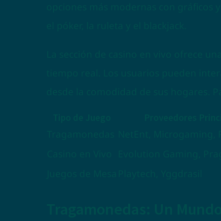
opciones más modernas con gráficos 
el póker, la ruleta y el blackjack.
La sección de casino en vivo ofrece una
tiempo real. Los usuarios pueden inter
desde la comodidad de sus hogares. Para
Tipo de Juego
Proveedores Princ
Tragamonedas
NetEnt, Microgaming, 
Casino en Vivo
Evolution Gaming, Pra
Juegos de Mesa
Playtech, Yggdrasil
Tragamonedas: Un Mundo 