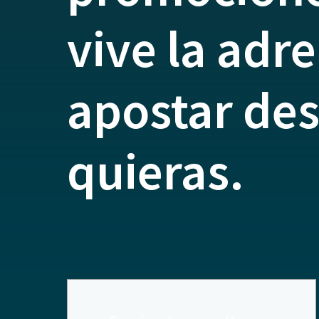
vive la adr
apostar de
quieras.