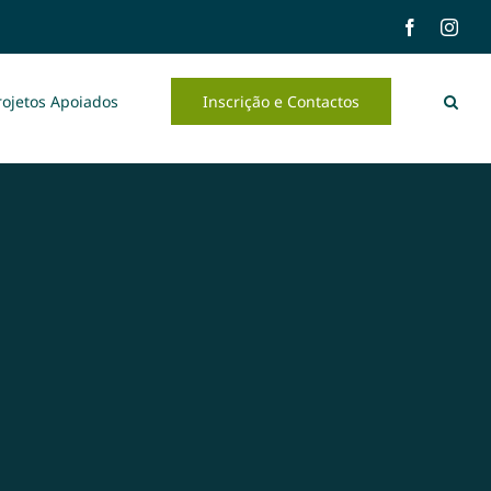
Facebook
Inst
rojetos Apoiados
Inscrição e Contactos