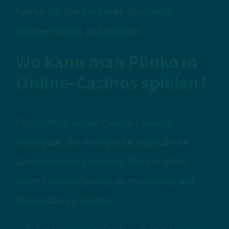
helfen dir, die Kontrolle über dein
Spielverhalten zu behalten.
Wo kann man Plinko in
Online-Casinos spielen?
Plinko ist in vielen Online-Casinos
verfügbar, die eine große Auswahl an
Glücksspielen anbieten. Bei der Wahl
eines Online-Casinos ist es ratsam, auf
Folgendes zu achten: