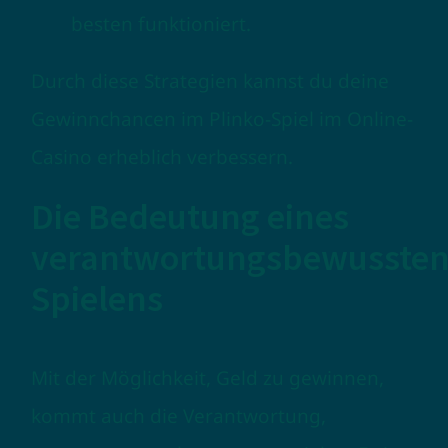
besten funktioniert.
Durch diese Strategien kannst du deine
Gewinnchancen im Plinko-Spiel im Online-
Casino erheblich verbessern.
Die Bedeutung eines
verantwortungsbewusste
Spielens
Mit der Möglichkeit, Geld zu gewinnen,
kommt auch die Verantwortung,