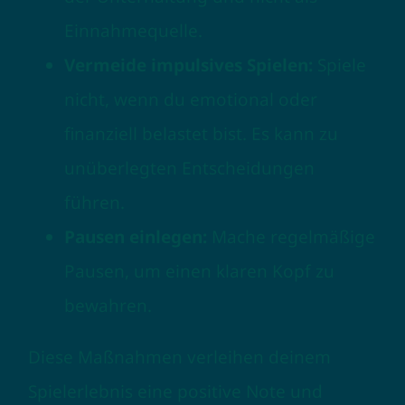
Einnahmequelle.
Vermeide impulsives Spielen:
Spiele
nicht, wenn du emotional oder
finanziell belastet bist. Es kann zu
unüberlegten Entscheidungen
führen.
Pausen einlegen:
Mache regelmäßige
Pausen, um einen klaren Kopf zu
bewahren.
Diese Maßnahmen verleihen deinem
Spielerlebnis eine positive Note und