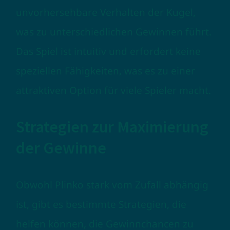
unvorhersehbare Verhalten der Kugel,
was zu unterschiedlichen Gewinnen führt.
Das Spiel ist intuitiv und erfordert keine
speziellen Fähigkeiten, was es zu einer
attraktiven Option für viele Spieler macht.
Strategien zur Maximierung
der Gewinne
Obwohl Plinko stark vom Zufall abhängig
ist, gibt es bestimmte Strategien, die
helfen können, die Gewinnchancen zu