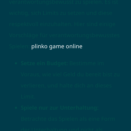
verantwortungsbewusst zu spielen. Es ist
wichtig, sich Limits zu setzen und diese
respektvoll einzuhalten. Hier sind einige
Vorschläge für verantwortungsbewusstes
Spielen:
plinko game online
Setze ein Budget:
Bestimme im
Voraus, wie viel Geld du bereit bist zu
verlieren, und halte dich an dieses
Limit.
Spiele nur zur Unterhaltung:
Betrachte das Spielen als eine Form
der Unterhaltung und nicht als