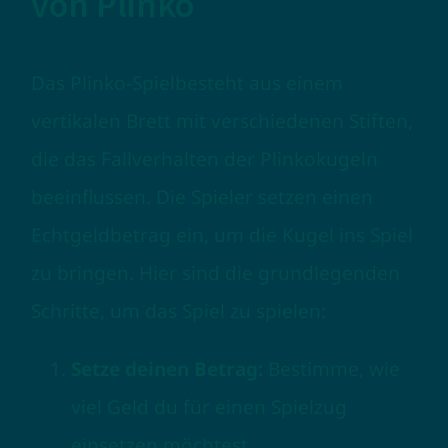
von Plinko
Das Plinko-Spielbesteht aus einem
vertikalen Brett mit verschiedenen Stiften,
die das Fallverhalten der Plinkokugeln
beeinflussen. Die Spieler setzen einen
Echtgeldbetrag ein, um die Kugel ins Spiel
zu bringen. Hier sind die grundlegenden
Schritte, um das Spiel zu spielen:
Setze deinen Betrag:
Bestimme, wie
viel Geld du für einen Spielzug
einsetzen möchtest.