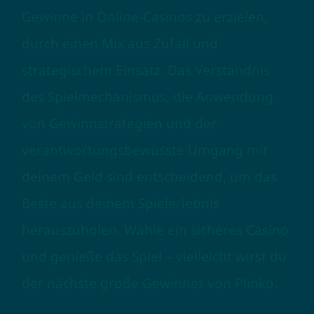
Gewinne in Online-Casinos zu erzielen,
durch einen Mix aus Zufall und
strategischem Einsatz. Das Verständnis
des Spielmechanismus, die Anwendung
von Gewinnstrategien und der
verantwortungsbewusste Umgang mit
deinem Geld sind entscheidend, um das
Beste aus deinem Spielerlebnis
herauszuholen. Wähle ein sicheres Casino
und genieße das Spiel – vielleicht wirst du
der nächste große Gewinner von Plinko.