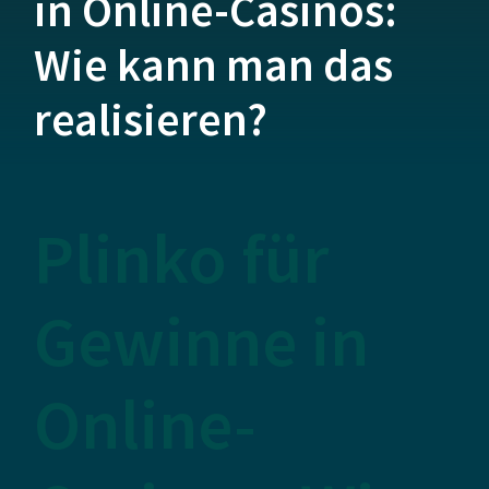
in Online-Casinos:
Wie kann man das
realisieren?
Plinko für
Gewinne in
Online-