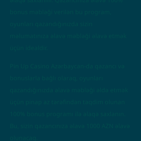
bonus məbləği verilən bu program,
oyunları qazandığınızda sizin
məlumatınıza əlavə məbləği əlavə etmək
üçün idealdir.
Pin Up Casino Azərbaycan-da qazancı və
bonuslarla bağlı olaraq, oyunları
qazandığınızda əlavə məbləği əldə etmək
üçün pinap az tərəfindən təqdim olunan
100% bonus programı ilə əlaqə saxlanın.
Bu, sizin qazancınıza əlavə 1000 AZN əlavə
olunacaq.