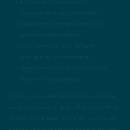
Müştərilərin hesablarının
məlumatlarını tərcümə etmək
Qeyd etmək və müraciətlər üçün
tələblər təqdim etmək
Şəxsi hesablar üçün müraciət
məlumatları təqdim etmək
Qeyd etmək və müraciətlər üçün
tələblər təqdim etmək
Pin Up Casino Azərbaycan müştərilərinə
əlaqəli müraciətlər üçün 24 saatlik xidmət
təqdim edir. Müştərilərinə pin up giriş və
pinap az komandaları ilə əlaqə saxlamaq