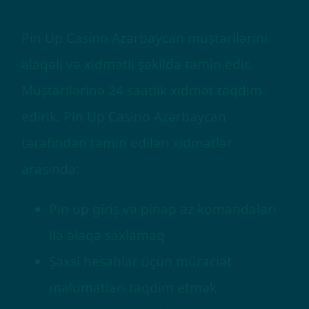
Pin Up Casino Azərbaycan müştərilərini
əlaqəli və xidmətli şəkildə təmin edir.
Müştərilərinə 24 saatlik xidmət təqdim
edirik. Pin Up Casino Azərbaycan
tərəfindən təmin edilən xidmətlər
arasında:
Pin up giriş və pinap az komandaları
ilə əlaqə saxlamaq
Şəxsi hesablar üçün müraciət
məlumatları təqdim etmək