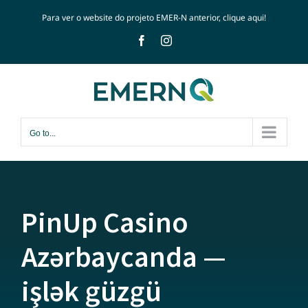
Skip
Para ver o website do projeto EMER-N anterior, clique
aqui!
to
Facebook
Instagram
content
Go to...
PinUp Casino
Azərbaycanda —
işlək güzgü