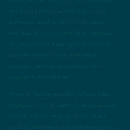
qazanma şansları və təhlükəsiz oyun
xidmətləri təqdim edir. Pin Up casino
Azərbaycan-dən istifadə edən oyunçular,
ən yaxşı və təhlükəsiz oyunlarla tanınan
bu xidmətdə ən yaxın və ən yaxşı
oyunlarla tanınan və populyar olan
oyunları oynayabilirlər.
Pinap az Azərbaycan-dən istifadə edən
oyunçular, Pin Up casino Azərbaycan-dən
istifadə edərək ən yaxşı və təhlükəsiz
oyunlarla tanınan bu xidmətdə ən yaxın