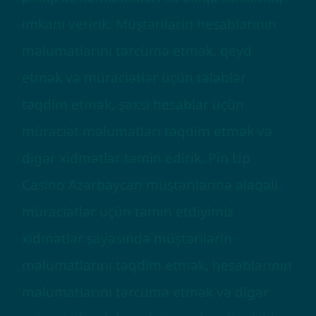
imkanı veririk. Müştərilərin hesablarının
məlumatlarını tərcümə etmək, qeyd
etmək və müraciətlər üçün tələblər
təqdim etmək, şəxsi hesablar üçün
müraciət məlumatları təqdim etmək və
digər xidmətlər təmin edirik. Pin Up
Casino Azərbaycan müştərilərinə əlaqəli
müraciətlər üçün təmin etdiyimiz
xidmətlər sayəsində müştərilərin
məlumatlarını təqdim etmək, hesablarının
məlumatlarını tərcümə etmək və digər