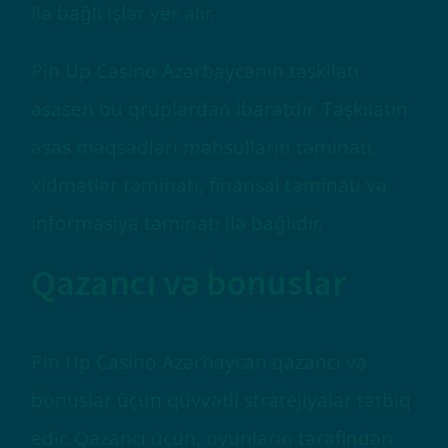
ilə bağlı işlər yer alır.
Pin Up Casino Azərbaycanın təşkilatı
əsasen bu qruplardan ibarətdir. Təşkilatın
əsas məqsədləri məhsulların təminatı,
xidmətlər təminatı, finansal təminatı və
informasiya təminatı ilə bağlıdır.
Qazancı və bonuslar
Pin Up Casino Azərbaycan qazancı və
bonuslar üçün qüvvətli stratejiyalar tətbiq
edir. Qazancı üçün, oyunların tərəfindən