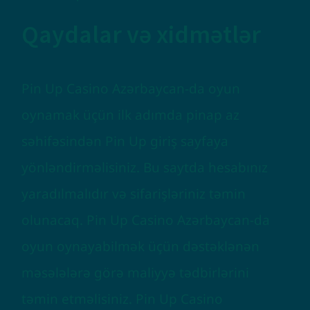
Qaydalar və xidmətlər
Pin Up Casino Azərbaycan-da oyun
oynamak üçün ilk adımda pinap az
səhifəsindən Pin Up giriş sayfaya
yönləndirməlisiniz. Bu saytda hesabınız
yaradılmalıdır və sifarişləriniz təmin
olunacaq. Pin Up Casino Azərbaycan-da
oyun oynayabilmək üçün dəstəklənən
məsələlərə görə maliyyə tədbirlərini
təmin etməlisiniz. Pin Up Casino