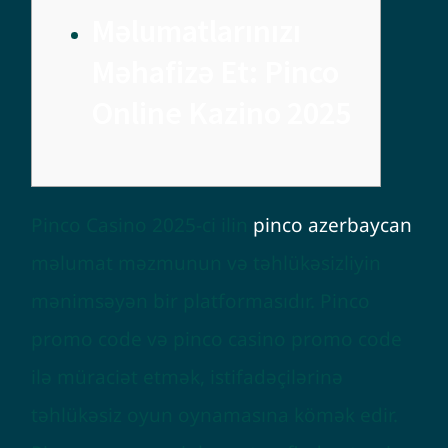
Məlumatlarınızı
Məhafizə Et: Pinco
Online Kazino 2025
Pinco Casino 2025-ci ilin
pinco azerbaycan
məlumat məzmunun və təhlükəsizliyin
mənimsəyən bir platformasıdır. Pinco
promo code və pinco casino promo code
ilə müraciət etmək, istifadəçilərinə
təhlükəsiz oyun oynamasına kömək edir.