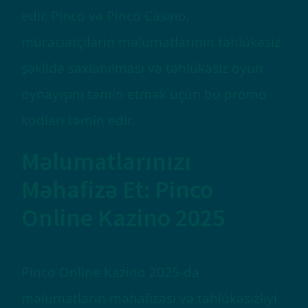
edir. Pinco və Pinco Casino,
müraciətçilərin məlumatlarının təhlükəsiz
şəkildə saxlanılması və təhlükəsiz oyun
oynayışını təmin etmək üçün bu promo
kodları təmin edir.
Məlumatlarınızı
Məhafizə Et: Pinco
Online Kazino 2025
Pinco Online Kazino 2025-da
məlumatların məhafizəsi və təhlükəsizliyi