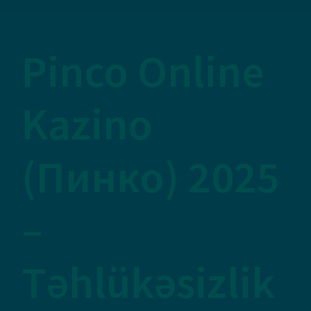
Pinco Online
Kazino
(Пинко) 2025
–
Təhlükəsizlik