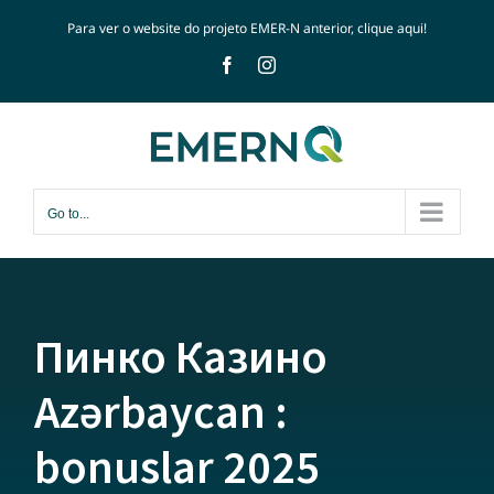
Skip
Para ver o website do projeto EMER-N anterior, clique
aqui!
to
Facebook
Instagram
content
Go to...
Пинко Казино
Azərbaycan :
bonuslar 2025