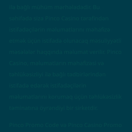
ilə bağlı mühüm mərhələdədir. Bu
səhifədə sizə Pinco Casino tərəfindən
istifadəçilərin məlumatlarını məhafizə
etmək üçün istifadə olunacaq məsuliyyətli
məsələlər haqqında məlumat verilir. Pinco
Casino, məlumatların məhafizəsi və
təhlükəsizliyi ilə bağlı tədbirlərindən
istifadə edərək istifadəçilərin
məlumatlarını korumaq üçün təhlükəsizlik
təminatına öyrəndiyi bir sirketdir.
Pinco Promo Code və Pinco Casino Promo