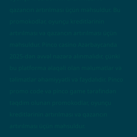
qazancın artırılması üçün məhsuldur. Bu
promokodlar, oyunçu kreditlərinin
artırılması və qazancın artırılması üçün
məhsuldur. Pinco casino Azərbaycanda
2025-dən əvvəl nəzərə alınmalıdır, çünki
bu platforma əlaqəli olan məlumatlar və
təlimatlar əhəmiyyətli və faydalıdir. Pinco
promo code və pinco game tərəfindən
təqdim olunan promokodlar, oyunçu
kreditlərinin artırılması və qazancın
artırılması üçün məhsuldur.