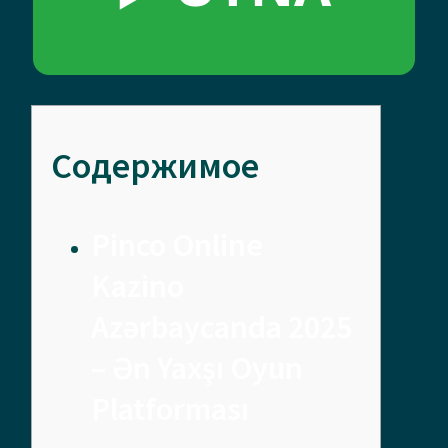
Содержимое
Pinco Online
Kazino
Azərbaycanda 2025
– Ən Yaxşı Oyun
Platforması