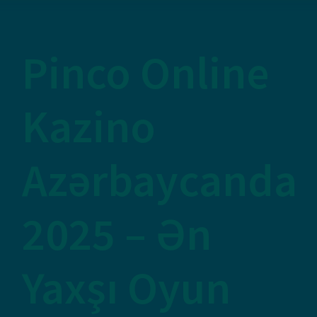
Pinco Online
Kazino
Azərbaycanda
2025 – Ən
Yaxşı Oyun