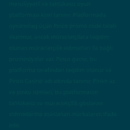
məsuliyyətli və təhlükəsiz oyun
platforması kimi tanınır. Platformada
oynanmaq üçün Pinco promo code tələb
olunmur, ancak müraciətçilərə təqdim
olunan müraciətçilik xidmətləri ilə bağlı
promosiyalar var. Pinco game, bu
platforma tərəfindən təqdim olunur və
Pinco Casino adı altında tanınır. Pinko az
və pinko isimləri, bu platformanın
təhlükəsiz və müraciətçilik göstərən
xidmətlərinə əsaslanan markalarını ifadə
edir.