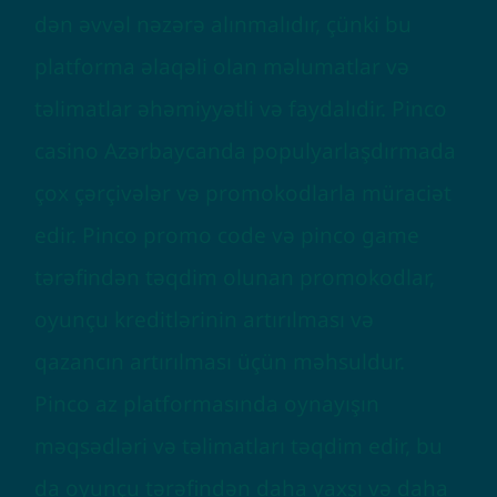
dən əvvəl nəzərə alınmalıdır, çünki bu
platforma əlaqəli olan məlumatlar və
təlimatlar əhəmiyyətli və faydalıdir. Pinco
casino Azərbaycanda populyarlaşdırmada
çox çərçivələr və promokodlarla müraciət
edir. Pinco promo code və pinco game
tərəfindən təqdim olunan promokodlar,
oyunçu kreditlərinin artırılması və
qazancın artırılması üçün məhsuldur.
Pinco az platformasında oynayışın
məqsədləri və təlimatları təqdim edir, bu
da oyunçu tərəfindən daha yaxşı və daha