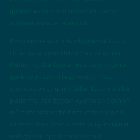
qorunması və məxfi xidmətlərin təmin
edilməsi müraciət məkanıdır.
Pinco online kazino Azərbaycanda 2025-ci
ilin ən yaxşı oyun platforması ilə tanınır.
Platforma, Azərbaycan oyunçuları üçün ən
geniş oyun seçimi təqdim edir. Pinco
casino və pinco game adlari ilə tanınan bu
platforma, Azərbaycan oyunçuları üçün ən
müraciət məkanıdır. Pinco casino promo
code və pinco promo code ilə oyunçuların
maliyyəsinin qorunması və məxfi