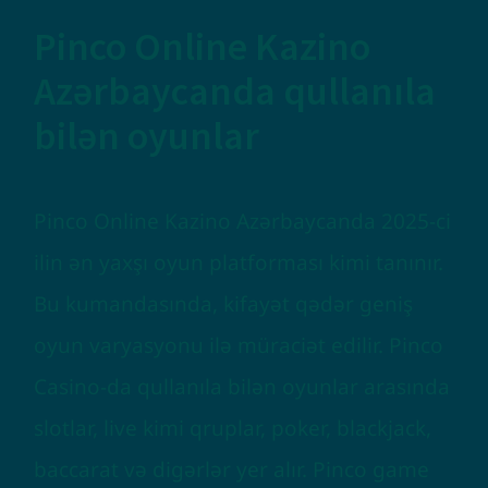
Pinco Online Kazino
Azərbaycanda qullanıla
bilən oyunlar
Pinco Online Kazino Azərbaycanda 2025-ci
ilin ən yaxşı oyun platforması kimi tanınır.
Bu kumandasında, kifayət qədər geniş
oyun varyasyonu ilə müraciət edilir. Pinco
Casino-da qullanıla bilən oyunlar arasında
slotlar, live kimi qruplar, poker, blackjack,
baccarat və digərlər yer alır. Pinco game