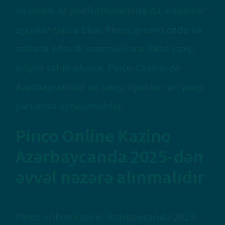
və pinko az platformalarında da əlaqədar
oyunlar tapıla bilər. Pinco promo code ilə
istifadə edərək məzmunlara daha yaxşı
erişim sahib olunur. Pinco Casino-da
Azərbaycanlılar ən yaxşı oyunları ən yaxşı
şərtlərdə oynayabilirlər.
Pinco Online Kazino
Azərbaycanda 2025-dən
əvvəl nəzərə alınmalıdır
Pinco online kazino Azərbaycanda 2025-