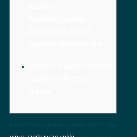
Kazino
Azərbaycanda
2025-dən əvvəl
nəzərə alınmalıdır
Pinco Casino Promo
Code və Pinco
Game
Pinco Casino Azərbaycanda 2025-ci ilin
pinco azerbaycan yukle
ən yaxşı oyun