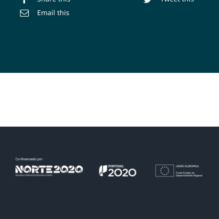
Email this