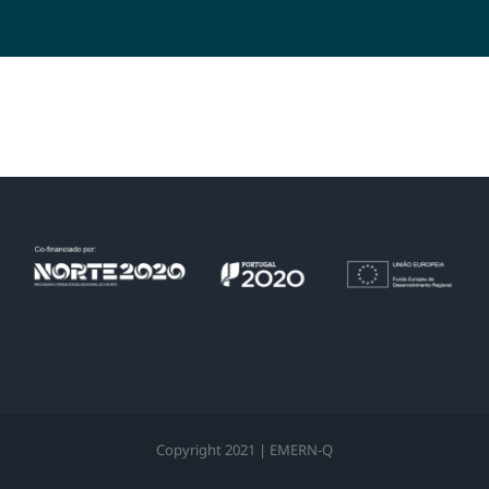
Copyright 2021 | EMERN-Q