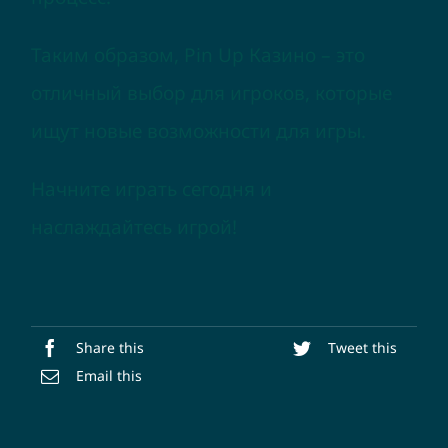
Таким образом, Pin Up Казино – это
отличный выбор для игроков, которые
ищут новые возможности для игры.
Начните играть сегодня и
наслаждайтесь игрой!
Share this
Tweet this
Email this