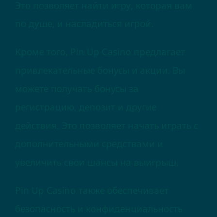
Это позволяет найти игру, которая вам
по душе, и насладиться игрой.
Кроме того, Pin Up Casino предлагает
привлекательные бонусы и акции. Вы
можете получать бонусы за
регистрацию, депозит и другие
действия. Это позволяет начать играть с
дополнительными средствами и
увеличить свои шансы на выигрыш.
Pin Up Casino также обеспечивает
безопасность и конфиденциальность