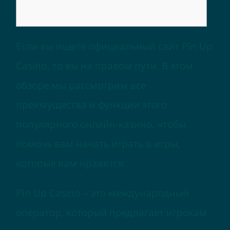
Если вы ищете официальный сайт Pin Up
Casino, то вы на правом пути. В этом
обзоре мы рассмотрим все
преимущества и функции этого
популярного онлайн-казино, чтобы
помочь вам начать играть в игры,
которые вам нравятся.
Pin Up Casino – это международный
оператор, который предлагает игрокам