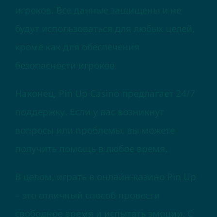
игроков. Все данные защищены и не
будут использоваться для любых целей,
кроме как для обеспечения
безопасности игроков.
Наконец, Pin Up Casino предлагает 24/7
поддержку. Если у вас возникнут
вопросы или проблемы, вы можете
получить помощь в любое время.
В целом, играть в онлайн-казино Pin Up
– это отличный способ провести
свободное время и испытать эмоции. С