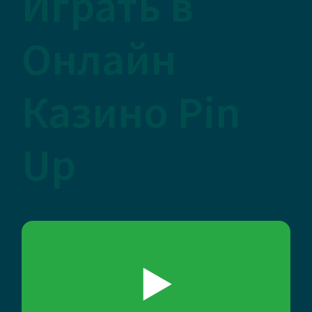
Играть в
Онлайн
Казино Pin
Up
▶️