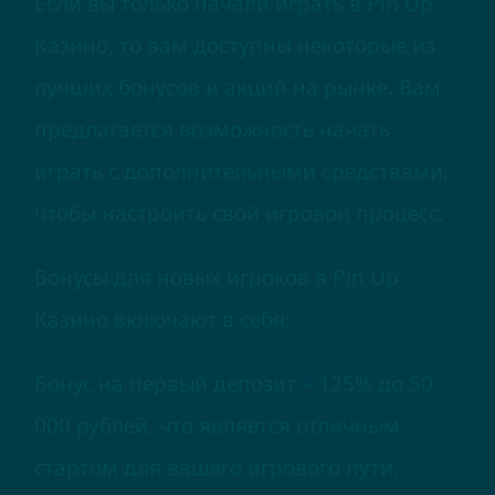
Если вы только начали играть в Pin Up
Казино, то вам доступны некоторые из
лучших бонусов и акций на рынке. Вам
предлагается возможность начать
играть с дополнительными средствами,
чтобы настроить свой игровой процесс.
Бонусы для новых игроков в Pin Up
Казино включают в себя:
Бонус на первый депозит – 125% до 50
000 рублей, что является отличным
стартом для вашего игрового пути.