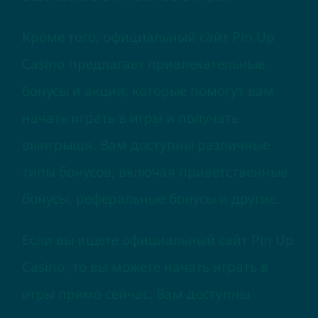
Кроме того, официальный сайт Pin Up
Casino предлагает привлекательные
бонусы и акции, которые помогут вам
начать играть в игры и получать
выигрыши. Вам доступны различные
типы бонусов, включая приветственные
бонусы, реферальные бонусы и другие.
Если вы ищете официальный сайт Pin Up
Casino, то вы можете начать играть в
игры прямо сейчас. Вам доступны