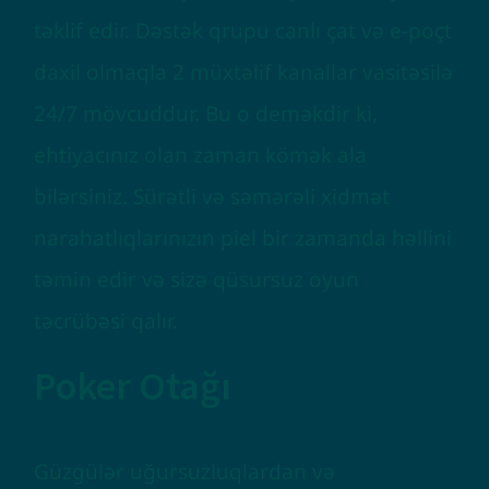
təklif edir. Dəstək qrupu canlı çat və e-poçt
daxil olmaqla 2 müxtəlif kanallar vasitəsilə
24/7 mövcuddur. Bu o deməkdir ki,
ehtiyacınız olan zaman kömək ala
bilərsiniz. Sürətli və səmərəli xidmət
narahatlıqlarınızın piel bir zamanda həllini
təmin edir və sizə qüsursuz oyun
təcrübəsi qalır.
Poker Otağı
Güzgülər uğursuzluqlardan və