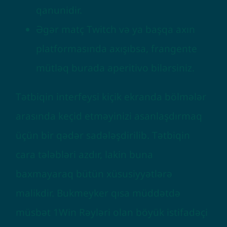
qanunidir.
Əgər matç Twitch və ya başqa axın
platformasında axışıbsa, frangente
mütləq burada aperitivo bilərsiniz.
Tətbiqin interfeysi kiçik ekranda bölmələr
arasında keçid etməyinizi asanlaşdırmaq
üçün bir qədər sadələşdirilib. Tətbiqin
cara tələbləri azdır, lakin buna
baxmayaraq bütün xüsusiyyətlərə
malikdir. Bukmeyker qısa müddətdə
müsbət 1Win Rəyləri olan böyük istifadəçi