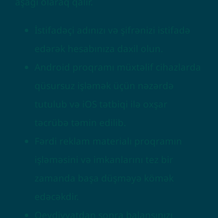
aşağı olaraq qalır.
İstifadəçi adınızı və şifrənizi istifadə
edərək hesabınıza daxil olun.
Android proqramı müxtəlif cihazlarda
qüsursuz işləmək üçün nəzərdə
tutulub və iOS tətbiqi ilə oxşar
təcrübə təmin edilib.
Fərdi reklam materialı proqramın
işləməsini və imkanlarını tez bir
zamanda başa düşməyə kömək
edəcəkdir.
Qeydiyyatdan sonra balansınızı