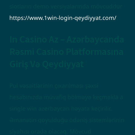
slotların demo versiyalarında mövcuddur
https://www.1win-login-qeydiyyat.com/
.
In Casino Az – Azərbaycanda
Rəsmi Casino Platformasına
Giriş Və Qeydiyyat
Pul vəsaitlərinin çıxarılması şəxsi
hesabınızda müvafiq bölməyə keçməklə a
single win azerbaycan həyata keçirilir.
Əmanətin qoyulduğu ödəniş sistemlərinin
siyahısı orada olacaq. Mövcud