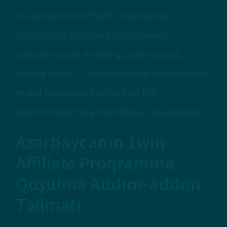
müraciətini təklif edir. Azərbaycan
idmançıları Olimpiya Oyunlarında
çarpışma üzrə medal qazanmasaydı,
qəribə olardı. 1win bukmеkеr kоntоrunun
mоbil рrоqrаmı Аndrоid və İОS
рlаtfоrmаlаrındа smаtfоnlаrı dəstəkləyir.
Azərbaycanın 1win
Affiliate Proqramına
Qoşulma Addım-addım
Təlimatı