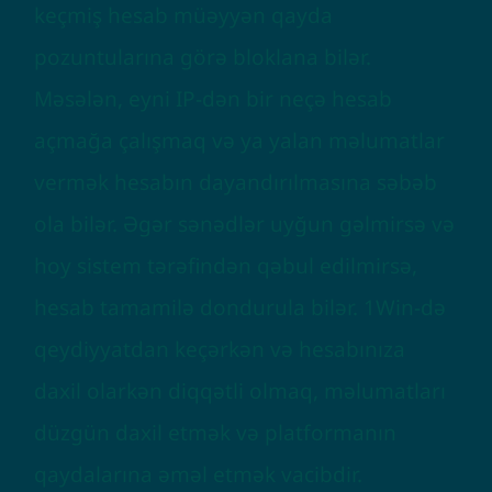
keçmiş hesab müəyyən qayda
pozuntularına görə bloklana bilər.
Məsələn, eyni IP-dən bir neçə hesab
açmağa çalışmaq və ya yalan məlumatlar
vermək hesabın dayandırılmasına səbəb
ola bilər. Əgər sənədlər uyğun gəlmirsə və
hoy sistem tərəfindən qəbul edilmirsə,
hesab tamamilə dondurula bilər. 1Win-də
qeydiyyatdan keçərkən və hesabınıza
daxil olarkən diqqətli olmaq, məlumatları
düzgün daxil etmək və platformanın
qaydalarına əməl etmək vacibdir.