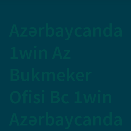
Azərbaycanda
1win Az
Bukmeker
Ofisi Bc 1win
Azərbaycanda