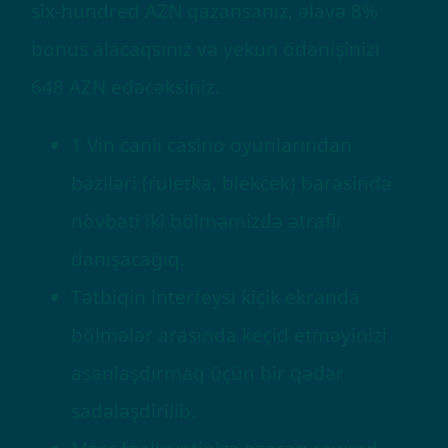
six-hundred AZN qazansanız, əlavə 8%
bonus alacaqsınız və yekun ödənişinizi
648 AZN edəcəksiniz.
1 Vin canlı casino oyunlarından
bəziləri (ruletka, blekcek) barəsində
növbəti iki bölməmizdə ətraflı
danışacağıq.
Tətbiqin interfeysi kiçik ekranda
bölmələr arasında keçid etməyinizi
asanlaşdırmaq üçün bir qədər
sadələşdirilib.