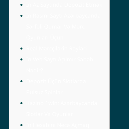
In Az Saytında Depozit Etmək
In Rəsmi Saytı Azərbaycanda
Sərfəli Qumar Və Mərc
Oyunları Üçün
Real Mərcçilərin Rəyləri
In Veb Saytı Açılmır Səbəb
Nədir?
Depozit Üçün Slotlarda
Pulsuz Spinlər
Kazino 1win: Azərbaycanda
Slotlar Və Oyunlar
In Hesabını Necə Açmaq