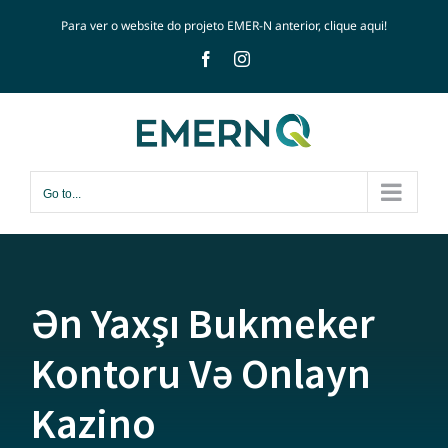
Skip
Para ver o website do projeto EMER-N anterior, clique
aqui!
to
Facebook
Instagram
content
Go to...
Ən Yaxşı Bukmeker
Kontoru Və Onlayn
Kazino