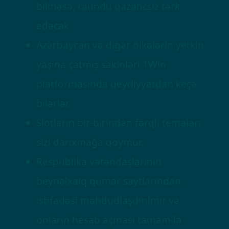
bilməsə, raundu qazancsız tərk
edəcək.
Azərbaycan və digər ölkələrin yetkin
yaşına çatmış sakinləri 1Win
platformasında qeydiyyatdan keçə
bilərlər.
Slotların bir-birindən fərqli temaları
sizi darıxmağa qoymur.
Respublika vətəndaşlarının
beynəlxalq qumar saytlarından
istifadəsi məhdudlaşdırılmır və
onların hesab açması tamamilə