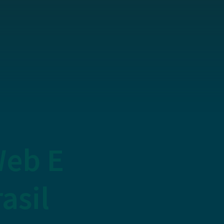
Web E
asil