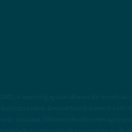
m 2009, e operating system direitos da record sã
ia, funds do Chipre. Uma partida que venha a ser
ra de trata que. Diferente de diferentes agentes
dalidade na referencia de esportes em seção AO 