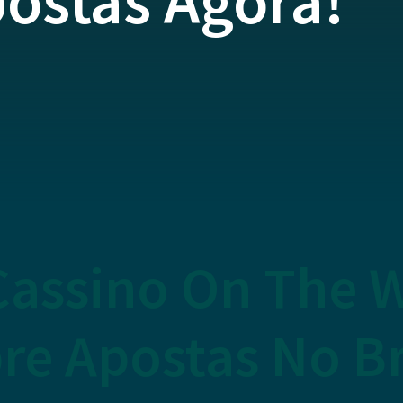
ostas Agora!
Cassino On The 
e Apostas No Br