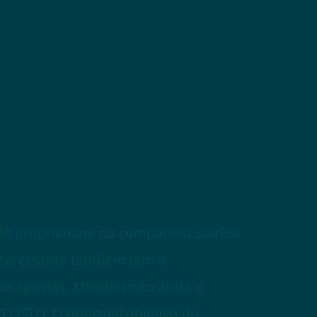
o de propriedade da companhia StarBet
 interessante também tem a
 de apostas, Mostbet não arata o
LISTO. O principal objetivo do