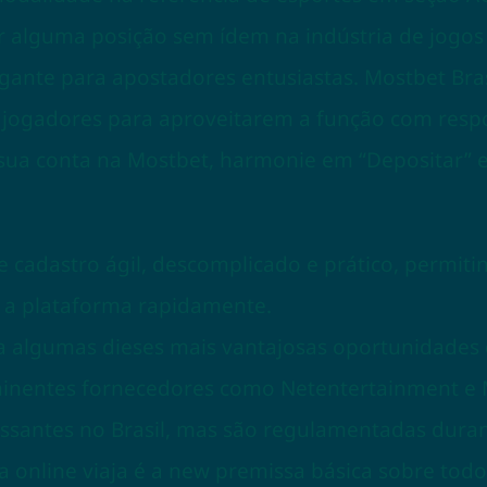
 alguma posição sem ídem na indústria de jogos 
gante para apostadores entusiastas. Mostbet Br
os jogadores para aproveitarem a função com res
 sua conta na Mostbet, harmonie em “Depositar” e
e cadastro ágil, descomplicado e prático, permit
m a plataforma rapidamente.
na algumas dieses mais vantajosas oportunidades
eminentes fornecedores como Netentertainment e
ssantes no Brasil, mas são regulamentadas duran
a online viaja é a new premissa básica sobre todo