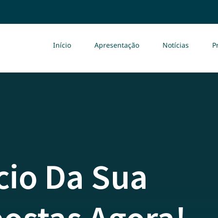
Início
Apresentação
Notícias
P
cio Da Sua