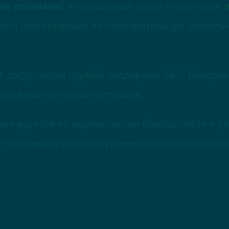
ми органами:
Установление связи с местными 
рого реагирования на подозрительную деятель
 доступности службы поддержки 24/7. Внедрен
улаживать спорные ситуации.
ие аудитов по оценке систем безопасности и 
ет оценивать текущий уровень защиты и адапт