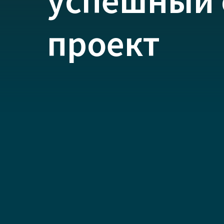
успешный 
проект