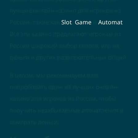
лучшие онлайн-казино для игроков из
России, такие как
Slot
,
Game
и
Automat
.
Все эти казино предлагают игрокам из
России широкий выбор слотов, игр на
деньги и других развлекательных опций.
В целом, мы рекомендуем вам
попробовать один из лучших онлайн-
казино для игроков из России, чтобы
получить незабываемые впечатления и
выиграть деньги.