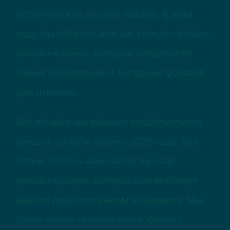
популярность онлайн-казино. В этом
году мы собрали для вас список лучших
онлайн-казино, которые предлагают
самые интересные и выгодные условия
для игроков.
Вот почему мы решили создать список
лучших онлайн-казино 2025 года. Мы
хотим помочь вам найти лучшее
онлайн-казино, которое соответствует
вашим предпочтениям и бюджету. Мы
также хотим помочь вам избежать