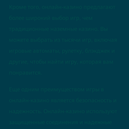
Кроме того, онлайн-казино предлагают
более широкий выбор игр, чем
традиционные наземные казино. Вы
можете выбрать из тысячи игр, включая
игровые автоматы, рулетку, блэкджек и
другие, чтобы найти игру, которая вам
понравится.
Еще одним преимуществом игры в
онлайн-казино является безопасность и
надежность. Онлайн-казино используют
защищенные соединения и надежные