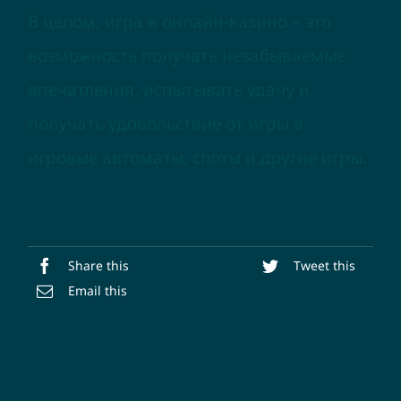
В целом, игра в онлайн-казино – это
возможность получать незабываемые
впечатления, испытывать удачу и
получать удовольствие от игры в
игровые автоматы, слоты и другие игры.
Share this
Tweet this
Email this