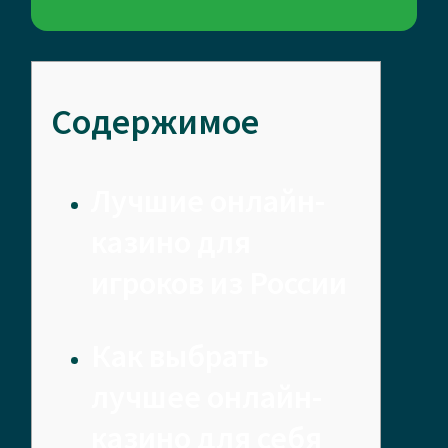
Содержимое
Лучшие онлайн-
казино для
игроков из России
Как выбрать
лучшее онлайн-
казино для себя