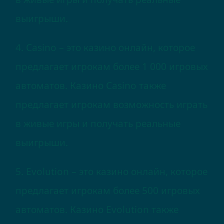
выигрыши.
4. Casino – это казино онлайн, которое
предлагает игрокам более 1 000 игровых
автоматов. Казино Casino также
предлагает игрокам возможность играть
в живые игры и получать реальные
выигрыши.
5. Evolution – это казино онлайн, которое
предлагает игрокам более 500 игровых
автоматов. Казино Evolution также