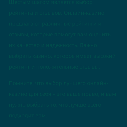
Шестым шагом является выбор
рейтинга и отзывов. Онлайн-казино
предлагают различные рейтинги и
отзывы, которые помогут вам оценить
их качество и надежность. Важно
выбрать казино, которое имеет высокий
рейтинг и положительные отзывы.
Помните, что выбор лучшего онлайн-
казино для себя – это ваше право, и вам
нужно выбрать то, что лучше всего
подходит вам.