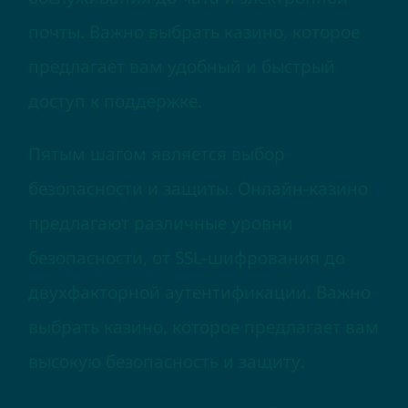
почты. Важно выбрать казино, которое
предлагает вам удобный и быстрый
доступ к поддержке.
Пятым шагом является выбор
безопасности и защиты. Онлайн-казино
предлагают различные уровни
безопасности, от SSL-шифрования до
двухфакторной аутентификации. Важно
выбрать казино, которое предлагает вам
высокую безопасность и защиту.