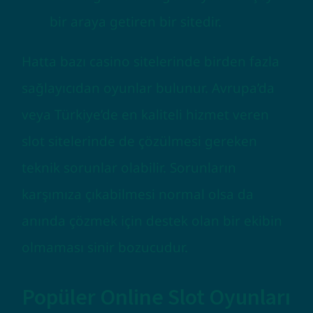
bir araya getiren bir sitedir.
Hatta bazı casino sitelerinde birden fazla
sağlayıcıdan oyunlar bulunur. Avrupa’da
veya Türkiye’de en kaliteli hizmet veren
slot sitelerinde de çözülmesi gereken
teknik sorunlar olabilir. Sorunların
karşımıza çıkabilmesi normal olsa da
anında çözmek için destek olan bir ekibin
olmaması sinir bozucudur.
Popüler Online Slot Oyunları