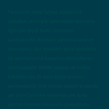
Parimatch sitesi futbol, basketbol,
voleybol, tenis gibi geleneksel sporlarla
ilgili çok çeşitli bahis imkanları
sunmaktadır. Bunların yanı sıra canlı on
line casino, slot oyunları, sanal sporlarla
da oyuncularına kazanma ihtimallerini
artırmaktadır. Sitede yapılan ilk futbol
bahislerinde 35 euro kayıp bonusu
verilmektedir. Slot casino siteleri arasında
yer alan Cashalot sitesinde çok fazla
yatırım metodu karşınıza çıkmaktadır.