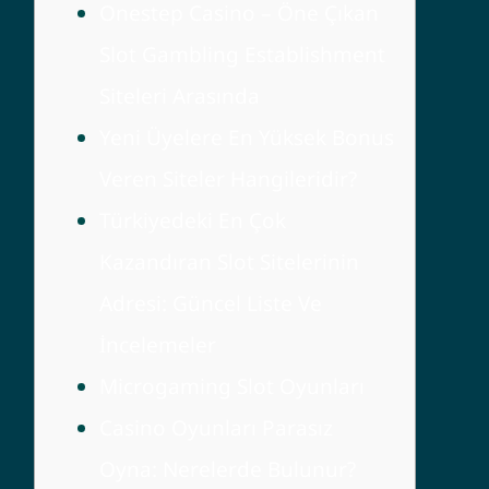
Onestep Casino – Öne Çıkan
Slot Gambling Establishment
Siteleri Arasında
Yeni Üyelere En Yüksek Bonus
Veren Siteler Hangileridir?
Türkiyedeki En Çok
Kazandıran Slot Sitelerinin
Adresi: Güncel Liste Ve
İncelemeler
Microgaming Slot Oyunları
Casino Oyunları Parasız
Oyna: Nerelerde Bulunur?