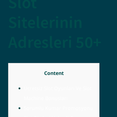
Slot
Sitelerinin
Adresleri 50+
Content
Ücretsiz Slot Oyunları Ve Slot
Machine Bonusları
Sorumlu Kumar Promosyonu