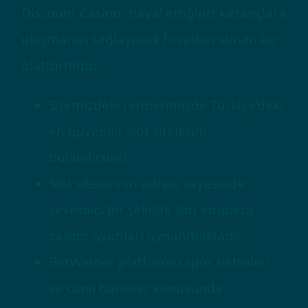
Discount Casino, hayal ettiğiniz kazançlara
ulaşmanızı sağlayacak fırsatları sunan bir
platformdur.
Sitemizdeki rehberimizde Türkiye’deki
en güvenilir slot sitelerini
bulabilirsiniz.
Slot sitelerinin adresi sayesinde
çevrimiçi bir şekilde slot empieza
casino oyunları oynanmaktadır.
BetWinner platformu spor bahisleri
ve canlı bahisler konusunda