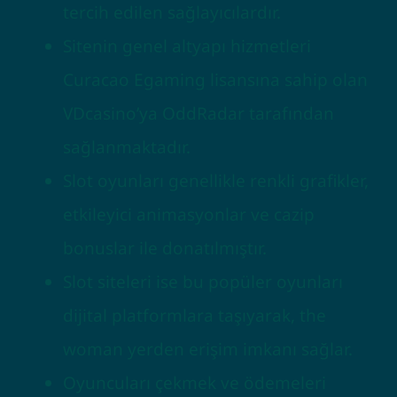
tercih edilen sağlayıcılardır.
Sitenin genel altyapı hizmetleri
Curacao Egaming lisansına sahip olan
VDcasino’ya OddRadar tarafından
sağlanmaktadır.
Slot oyunları genellikle renkli grafikler,
etkileyici animasyonlar ve cazip
bonuslar ile donatılmıştır.
Slot siteleri ise bu popüler oyunları
dijital platformlara taşıyarak, the
woman yerden erişim imkanı sağlar.
Oyuncuları çekmek ve ödemeleri