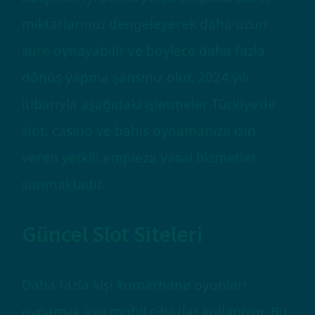
miktarlarınızı dengeleyerek daha uzun
süre oynayabilir ve böylece daha fazla
dönüş yapma şansınız olur. 2024 yılı
itibarıyla aşağıdaki işletmeler Türkiye’de
slot, casino ve bahis oynamanıza izin
veren yetkili empieza yasal hizmetler
sunmaktadır.
Güncel Slot Siteleri
Daha fazla kişi kumarhane oyunları
oynamak için mobil cihazlar kullanıyor. Bu