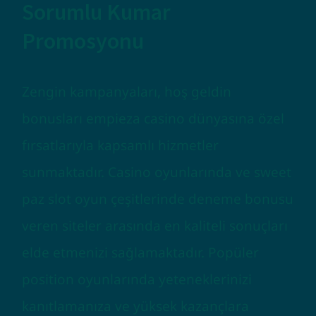
Sorumlu Kumar
Promosyonu
Zengin kampanyaları, hoş geldin
bonusları empieza casino dünyasına özel
fırsatlarıyla kapsamlı hizmetler
sunmaktadır. Casino oyunlarında ve sweet
paz slot oyun çeşitlerinde deneme bonusu
veren siteler arasında en kaliteli sonuçları
elde etmenizi sağlamaktadır. Popüler
position oyunlarında yeteneklerinizi
kanıtlamanıza ve yüksek kazançlara