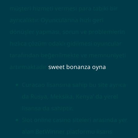
müşteri hizmeti vermesi para tabiki bir
ayrıcalıktır. Oyuncularına hızlı geri
dönüşler yapması, sorun ve problemlerin
hızlıca çözüm odaklı gidilmesi oyuncular
tarafından beğenilmekte ve memnuniyeti
artırmaktadır
sweet bonanza oyna
.
Curacao lisansına sahip bu site ayrıca
da Rusya, Meksika, Kenya’ da yerel
lisansa da sahiptir.
Slot online casino siteleri arasında yer
alan BetWinner platformu lisans