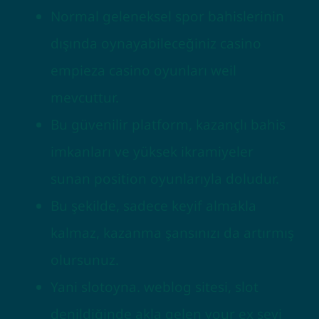
Normal geleneksel spor bahislerinin
dışında oynayabileceğiniz casino
empieza casino oyunları weil
mevcuttur.
Bu güvenilir platform, kazançlı bahis
imkanları ve yüksek ikramiyeler
sunan position oyunlarıyla doludur.
Bu şekilde, sadece keyif almakla
kalmaz, kazanma şansınızı da artırmış
olursunuz.
Yani slotoyna. weblog sitesi, slot
denildiğinde akla gelen your ex şeyi