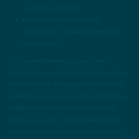
oyunlarına sahiptirler.
Görüş empieza önerilerinizi,
sorunlarınızı e-posta yöntemi ile de
iletebilirsiniz.
Tüm gereksinimleri sağlayan bahis
sitelerinde normalden daha fazla sağlayıcı
bulunmaktadır. Bu sebeple de ufak bahis
şirketleri veya lisanssız bahis şirketleri bu
sağlayıcıyı sitelerinde barındıramazlar.
Ayrıca oyuncuların mali empieza kişisel
bilgilerini korumak için web sitesinin SSL