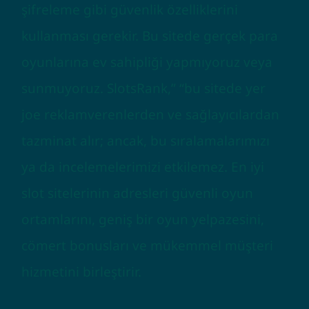
şifreleme gibi güvenlik özelliklerini
kullanması gerekir. Bu sitede gerçek para
oyunlarına ev sahipliği yapmıyoruz veya
sunmuyoruz. SlotsRank,” “bu sitede yer
joe reklamverenlerden ve sağlayıcılardan
tazminat alır; ancak, bu sıralamalarımızı
ya da incelemelerimizi etkilemez. En iyi
slot sitelerinin adresleri güvenli oyun
ortamlarını, geniş bir oyun yelpazesini,
cömert bonusları ve mükemmel müşteri
hizmetini birleştirir.