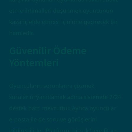
etme ihtimalleri düşünmek oyuncunun
kazanç elde etmesi için öne geçirecek bir
hamledir.
Güvenilir Ödeme
Yöntemleri
Oyuncuların sorunlarını çözmek,
sorularını yanıtlamak adına sistemde 7/24
destek hattı mevcuttur. Ayrıca oyuncular
e-posta ile de soru ve görüşlerini
bildirebilirler. Platform, birçok benefit ve