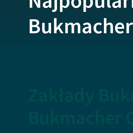
Najpopular
Bukmacher
Zakłady Buk
Bukmacher O