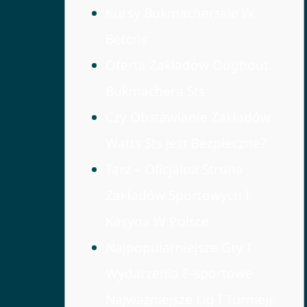
Kursy Bukmacherskie W
Betcris
Oferta Zakładów Oughout
Bukmachera Sts
Czy Obstawianie Zakładów
Watts Sts Jest Bezpieczne?
Tarz – Oficjalna Strona
Zakładów Sportowych I
Kasyna W Polsce
Najpopularniejsze Gry I
Wydarzenia E-sportowe
Najważniejsze Lig I Turnieje