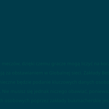
meczów, dzięki czemu gracze mogą liczyć na korzy
 za obstawianiem w Globalnej sieci. Zakłady Betc
konieczne będzie podanie kluczowych danych osobow
 Nie musisz się jednak niczego obawiać, poniewa
h osobowych poprzez zakłady bukmacherskie jes