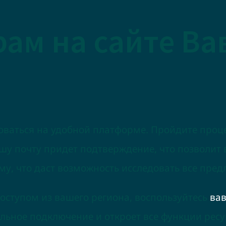
рам на сайте Ва
ваться на удобной платформе. Пройдите проце
шу почту придет подтверждение, что позволит 
му, что даст возможность исследовать все пре
 доступом из вашего региона, воспользуйтесь
вав
ильное подключение и откроет все функции ресу