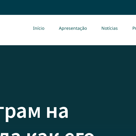
Início
Apresentação
Notícias
P
грам на