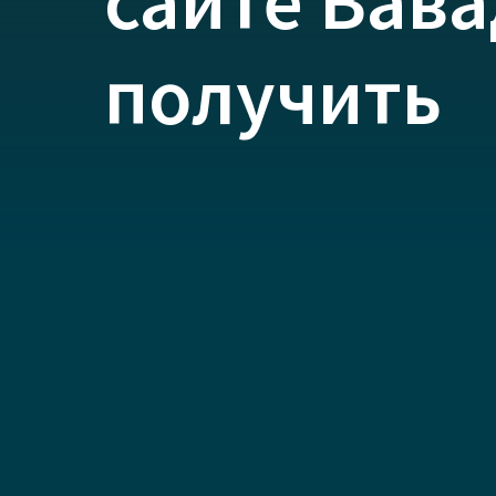
сайте Вава
получить