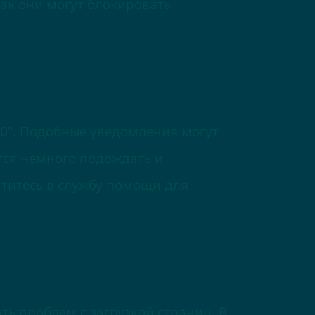
как они могут блокировать
00”. Подобные уведомления могут
тся немного подождать и
атитесь в службу помощи для
ть проблем с загрузкой страниц. В