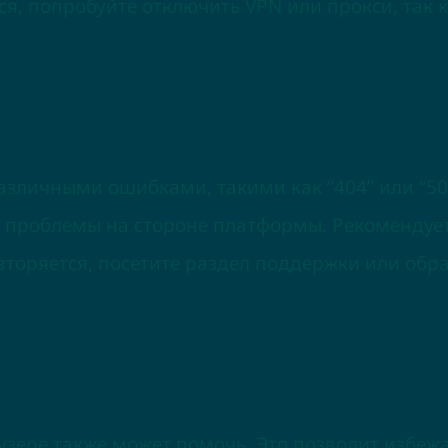
я, попробуйте отключить VPN или прокси, так 
различными ошибками, такими как “404” или “5
е проблемы на стороне платформы. Рекомендуе
вторяется, посетите раздел поддержки или обр
узере также может помочь. Это позволит избежа