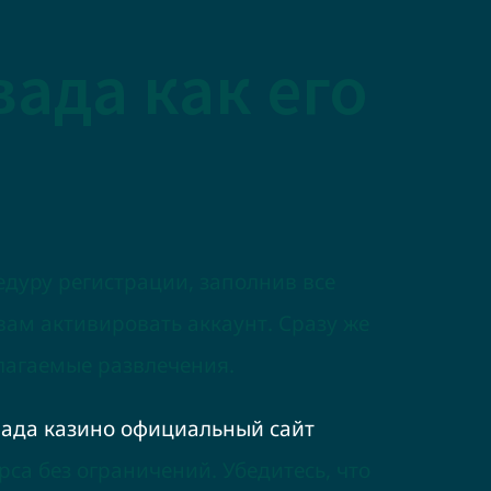
вада как его
дуру регистрации, заполнив все
вам активировать аккаунт. Сразу же
длагаемые развлечения.
ада казино официальный сайт
рса без ограничений. Убедитесь, что