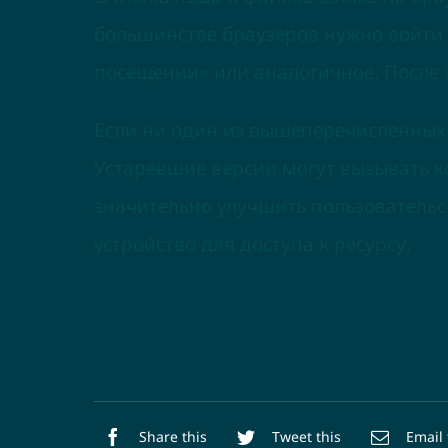
большинстве браузеров нужно войти 
посещении» или аналогичное. После э
Если ни один из вышеперечисленных 
Устаревшие версии могут вызывать 
значительно улучшить пользовательс
устройство для доступа к ресурсу.
Share this
Tweet this
Email 