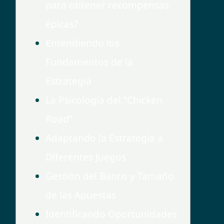
para obtener recompensas
épicas?
Entendiendo los
Fundamentos de la
Estrategia
La Psicología del “Chicken
Road”
Adaptando la Estrategia a
Diferentes Juegos
Gestión del Banco y Tamaño
de las Apuestas
Identificando Oportunidades