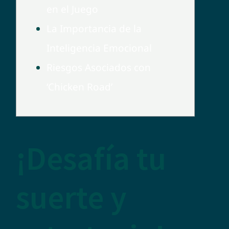
en el Juego
La Importancia de la
Inteligencia Emocional
Riesgos Asociados con
‘Chicken Road’
¡Desafía tu
suerte y