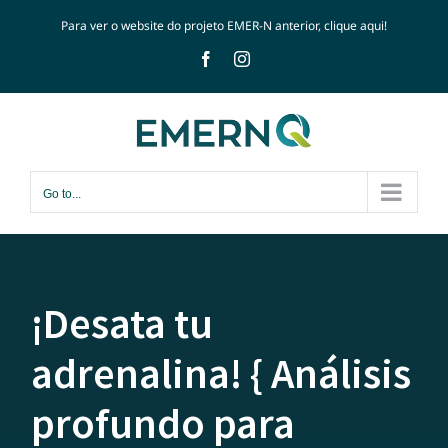
Skip
Para ver o website do projeto EMER-N anterior, clique
aqui!
to
Facebook
Instagram
content
Go to...
¡Desata tu
adrenalina! { Análisis
profundo para