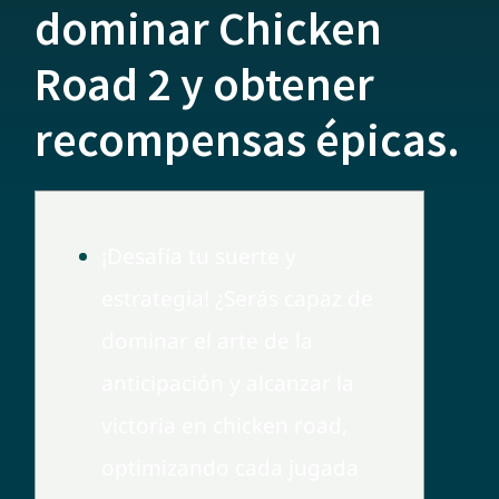
dominar Chicken
Road 2 y obtener
recompensas épicas.
¡Desafía tu suerte y
estrategia! ¿Serás capaz de
dominar el arte de la
anticipación y alcanzar la
victoria en chicken road,
optimizando cada jugada