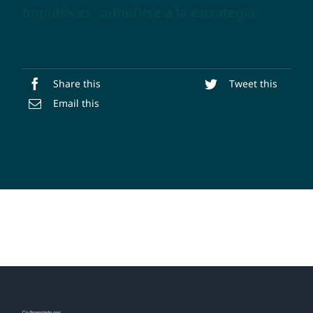
Impulsivas
adherirse a la estrategia.
Share this
Tweet this
Email this