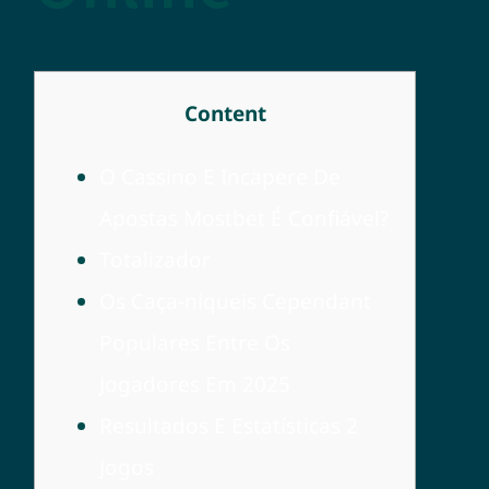
Content
O Cassino E Incapere De
Apostas Mostbet É Confiável?
Totalizador
Os Caça-níqueis Cependant
Populares Entre Os
Jogadores Em 2025
Resultados E Estatísticas 2
Jogos