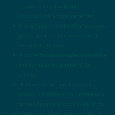
código promocional, como
Bono2023, para obter benefícios.
O cassino ao vivo é ideal para aqueles
que gostam de uma tensão e weil
emoção do instante.
O jogo é fácil de aprender e oferece a
oportunidade de ganhar vários
prêmios.
Os bônus são o o qual os jogadores
estão procurando e the Mostbet tem
vários bônus para todos os usuários.
A Mostbet oferece muitas opções de