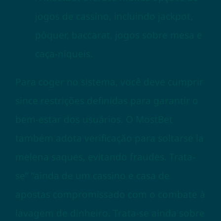
jogos de cassino, incluindo jackpot,
pôquer, baccarat, jogos sobre mesa e
caça-níqueis.
Para coger no sistema, você deve cumprir
since restrições definidas para garantir o
bem-estar dos usuários. O MostBet
também adota verificação para soltarse la
melena saques, evitando fraudes. Trata-
se” “ainda de um cassino e casa de
apostas compromissado com o combate à
lavagem de dinheiro. Trata-se ainda sobre