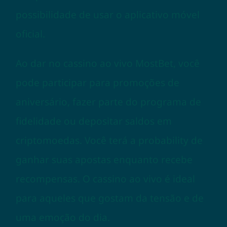
possibilidade de usar o aplicativo móvel
oficial.
Ao dar no cassino ao vivo MostBet, você
pode participar para promoções de
aniversário, fazer parte do programa de
fidelidade ou depositar saldos em
criptomoedas. Você terá a probability de
ganhar suas apostas enquanto recebe
recompensas. O cassino ao vivo é ideal
para aqueles que gostam da tensão e de
uma emoção do dia.