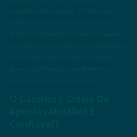
resultados dos eventos. O fundo sobre
prêmio total dos participantes da ex
profeso é calculado no meio de aqueles
que previram corretamente os beneficios.
Isso permite que você ganhe alguma
quantia significativa para dinheiro com
alguma previsão bem-sucedida.
O Cassino E Odaie De
Apostas Mostbet É
Confiável?