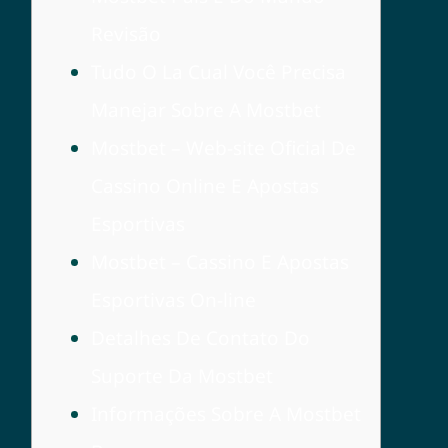
Revisão
Tudo O La Cual Você Precisa
Manejar Sobre A Mostbet
Mostbet – Web-site Oficial De
Cassino Online E Apostas
Esportivas
Mostbet – Cassino E Apostas
Esportivas On-line
Detalhes De Contato Do
Suporte Da Mostbet
Informações Sobre A Mostbet