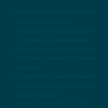
A qualidade da linha sobre apostas
ao palpitante é alta, com
transmissões de vídeo e atualizações
instantâneas das probabilidades.
As avaliações do aplicativo” “móvel
são positivas, porque ele é bastante
otimizado.
Os jogadores na plataforma podem
escolher no meio de muitas opções,
tais como Blackjack
Você terá a probability de ganhar