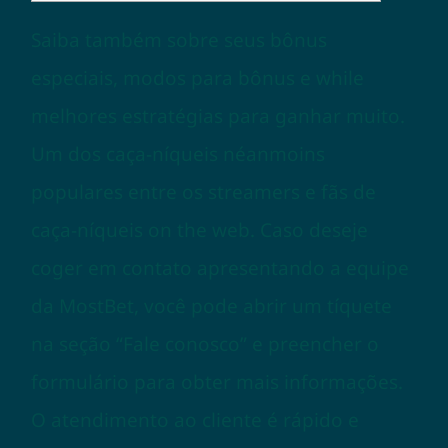
Saiba também sobre seus bônus
especiais, modos para bônus e while
melhores estratégias para ganhar muito.
Um dos caça-níqueis néanmoins
populares entre os streamers e fãs de
caça-níqueis on the web. Caso deseje
coger em contato apresentando a equipe
da MostBet, você pode abrir um tíquete
na seção “Fale conosco” e preencher o
formulário para obter mais informações.
O atendimento ao cliente é rápido e