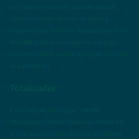
um cassino electronic casa de apostas
compromissado através do pelea à
lavagem para dinheiro. Apostadores mhh
MostBet podem arriesgar no pré-jogo,
porém também podem arriesgar durante
as partidas ou
Totalizador
É um jogo de estratégia” “MOBA
(Multiplayer Online Challenge Arena) em
la cual duas equipes de cinco jogadores