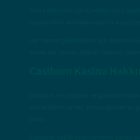
Yeni kullanıcılar için Casibom giriş say
oluşturabilir, ardından oyunlara giriş ya
Her zaman güvenliğiniz için dikkatli o
ancak her zaman dikkatli olmanız öneml
Casibom Kasino Hakkın
Casibom, en popüler ve güvenilir kasino
olarak bilinir ve her zaman güncel ve güv
bilinir.
Casibom, çeşitli oyun türlerini sunar, 