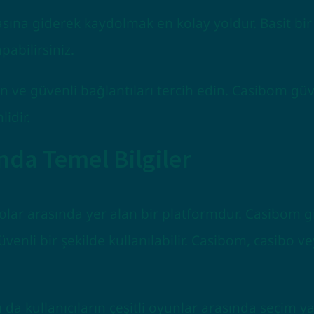
fasına giderek kaydolmak en kolay yoldur. Basit bi
pabilirsiniz.
lun ve güvenli bağlantıları tercih edin. Casibom 
idir.
da Temel Bilgiler
lar arasında yer alan bir platformdur. Casibom gi
enli bir şekilde kullanılabilir. Casibom, casibo ve
bu da kullanıcıların çeşitli oyunlar arasında seçim