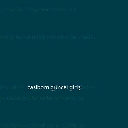
r prosedür izleyerek hesabınızı
güvenliği konusunda öncü bir durumda,
riş adresi,
casibom güncel giriş
adresi
ya casibon gibi farklı isimlerle de
 yapmalarına olanak tanır. Cadibom