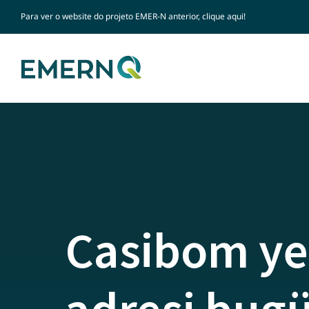
Skip
Para ver o website do projeto EMER-N anterior, clique
aqui!
to
content
Casibom yen