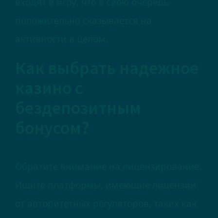
входят в игру, что в свою очередь
положительно сказывается на
активности в целом.
Как выбрать надежное
казино с
бездепозитным
бонусом?
Обратите внимание на лицензирование.
Ищите платформы, имеющие лицензии
от авторитетных регуляторов, таких как