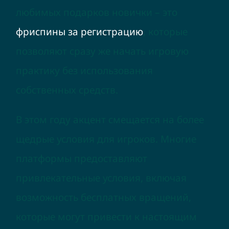
любимых подарков новички – это
фриспины за регистрацию
, которые
позволяют сразу же начать игровую
практику без использования
собственных средств.
В этом году акцент смещается на более
щедрые условия для игроков. Многие
платформы предоставляют
привлекательные условия, включая
возможность бесплатных вращений,
которые могут привести к настоящим