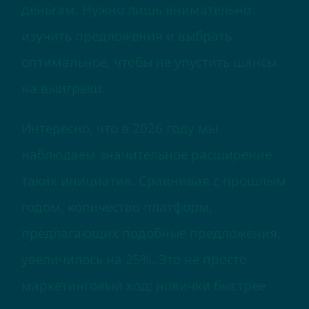
деньгам. Нужно лишь внимательно
изучить предложения и выбрать
оптимальное, чтобы не упустить шансы
на выигрыш.
Интересно, что в 2026 году мы
наблюдаем значительное расширение
таких инициатив. Сравнивая с прошлым
годом, количество платформ,
предлагающих подобные предложения,
увеличилось на 25%. Это не просто
маркетинговый ход; новички быстрее