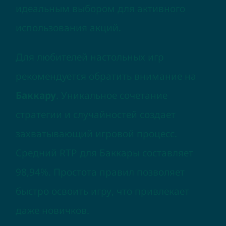
идеальным выбором для активного
использования акций.
Для любителей настольных игр
рекомендуется обратить внимание на
Баккару
. Уникальное сочетание
стратегии и случайностей создает
захватывающий игровой процесс.
Средний RTP для Баккары составляет
98,94%. Простота правил позволяет
быстро освоить игру, что привлекает
даже новичков.