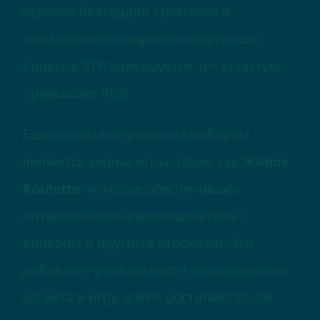
игроков благодаря стратегии и
возможностям крупного выигрыша.
Уровень RTP варьируется, но зачастую
превышает 95%.
Еще одним популярным выбором
являются живые игры, такие как
Живое
Roulette
, которые обеспечивают
интерактивное взаимодействие с
дилером и другими игроками. Это
добавляет уникальности и социального
аспекта в игру, а RTP достигает 97,3%.