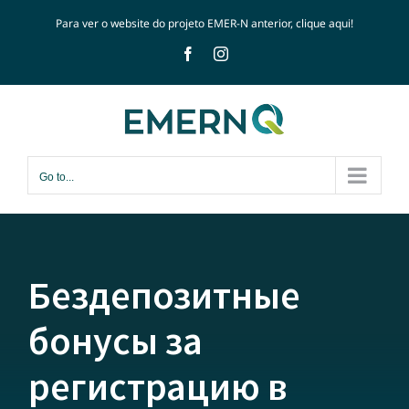
Skip
Para ver o website do projeto EMER-N anterior, clique
aqui!
to
Facebook
Instagram
content
Go to...
Бездепозитные
бонусы за
регистрацию в