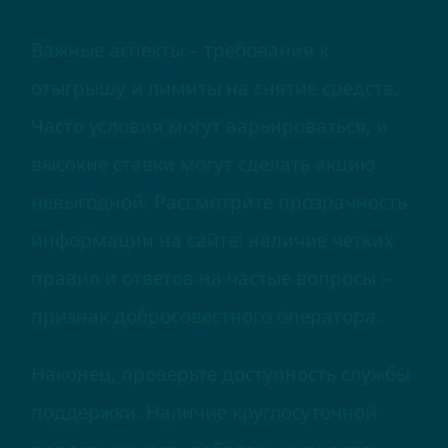
Важные аспекты – требования к
отыгрышу и лимиты на снятие средств.
Часто условия могут варьироваться, и
высокие ставки могут сделать акцию
невыгодной. Рассмотрите прозрачность
информации на сайте: наличие четких
правил и ответов на частые вопросы –
признак добросовестного оператора.
Наконец, проверьте доступность службы
поддержки. Наличие круглосуточной