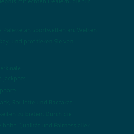
rlebnis mit echten Dealern, die für
te Palette an Sportwetten an. Wetten
key, und profitieren Sie von
erkmale
e Jackpots
sphäre
jack, Roulette und Baccarat
eiten zu bieten. Durch die
 hohe Qualität und Fairness aller