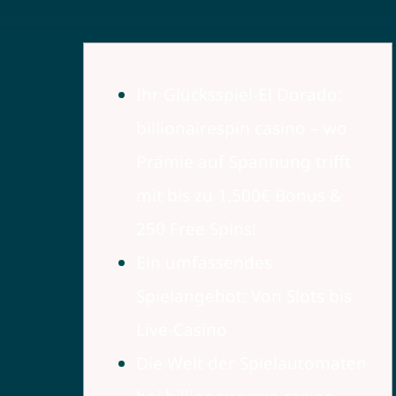
Ihr Glücksspiel-El Dorado:
billionairespin casino – wo
Prämie auf Spannung trifft
mit bis zu 1.500€ Bonus &
250 Free Spins!
Ein umfassendes
Spielangebot: Von Slots bis
Live-Casino
Die Welt der Spielautomaten