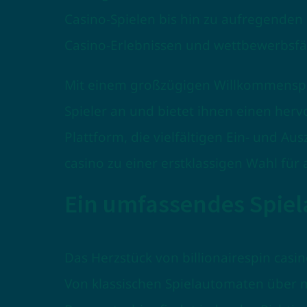
Casino-Spielen bis hin zu aufregenden 
Casino-Erlebnissen und wettbewerbsfäh
Mit einem großzügigen Willkommenspak
Spieler an und bietet ihnen einen herv
Plattform, die vielfältigen Ein- und A
casino zu einer erstklassigen Wahl für a
Ein umfassendes Spiela
Das Herzstück von billionairespin casi
Von klassischen Spielautomaten über m