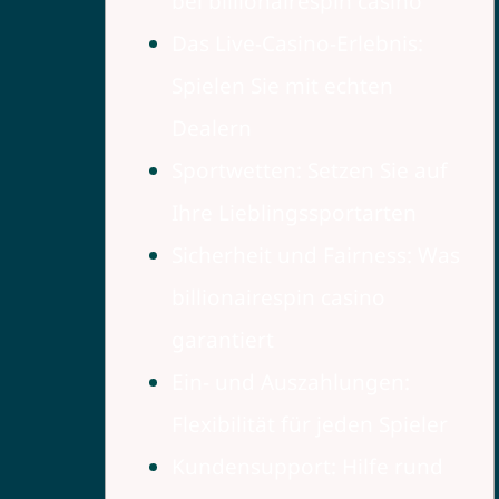
bei billionairespin casino
Das Live-Casino-Erlebnis:
Spielen Sie mit echten
Dealern
Sportwetten: Setzen Sie auf
Ihre Lieblingssportarten
Sicherheit und Fairness: Was
billionairespin casino
garantiert
Ein- und Auszahlungen:
Flexibilität für jeden Spieler
Kundensupport: Hilfe rund