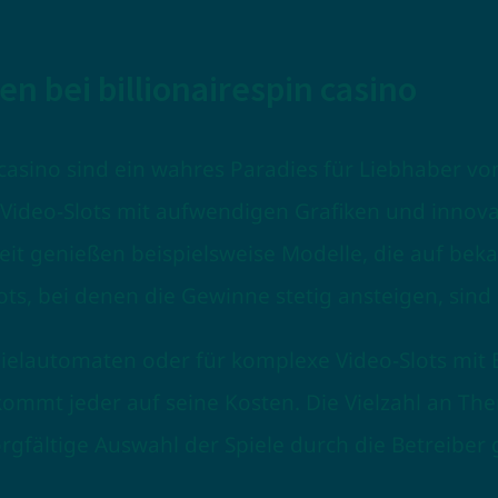
n bei billionairespin casino
 casino sind ein wahres Paradies für Liebhaber vo
ideo-Slots mit aufwendigen Grafiken und innovati
it genießen beispielsweise Modelle, die auf bek
ots, bei denen die Gewinne stetig ansteigen, sind 
Spielautomaten oder für komplexe Video-Slots mit 
o kommt jeder auf seine Kosten. Die Vielzahl an T
gfältige Auswahl der Spiele durch die Betreiber 