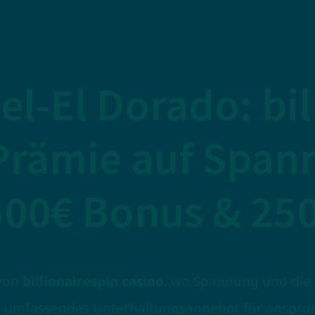
el-El Dorado: bi
Prämie auf Spann
.500€ Bonus & 250
 von
billionairespin casino
, wo Spannung und die
n umfassendes Unterhaltungsangebot für anspruchs