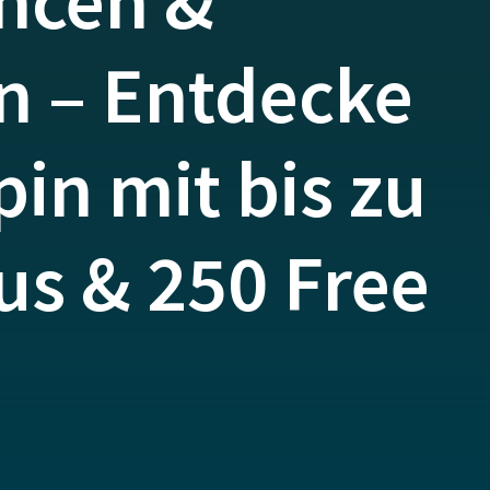
ncen &
n – Entdecke
pin mit bis zu
us & 250 Free