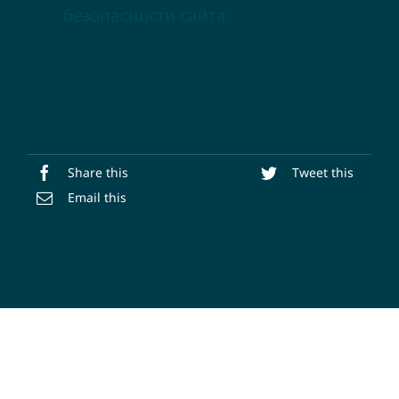
безопасности сайта.
Share this
Tweet this
Email this