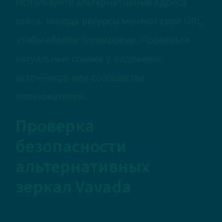
Используйте альтернативные адреса
сайта. Иногда ресурсы меняют свои URL,
чтобы обойти блокировки. Проверьте
актуальные ссылки у надежных
источников или сообщества
пользователей.
Проверка
безопасности
альтернативных
зеркал Vavada