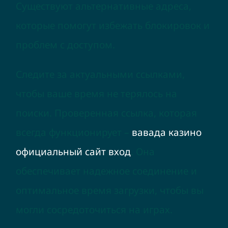
Существуют альтернативные адреса,
которые помогут избежать блокировок и
проблем с доступом.
Следите за актуальными ссылками,
чтобы ваше время не терялось на
поиски. Проверенная ссылка, которая
всегда функционирует –
вавада казино
официальный сайт вход
. Она
обеспечивает надежное соединение и
оптимальное время загрузки, чтобы вы
могли сосредоточиться на играх.