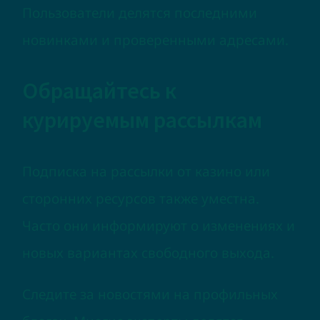
Пользователи делятся последними
новинками и проверенными адресами.
Обращайтесь к
курируемым рассылкам
Подписка на рассылки от казино или
сторонних ресурсов также уместна.
Часто они информируют о изменениях и
новых вариантах свободного выхода.
Следите за новостями на профильных