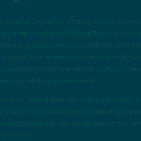
 in continua evoluzione, offrendo sempre nuove e 
egli ultimi tempi spicca
Chicken Road
, un gioco 
ssionati. Questo titolo, con un RTP (Return to Play
e la possibilità di immergersi in una sfida solitari
ccessibilità e l’alto potenziale di vincita. La natu
tori esperti che per i principianti.
co unica, dove si guida una gallina attraverso un
ina in salvo fino al Golden Egg, evitando trappole
nvolgente, rendendo ogni partita un’avventura emo
igiocabilità.