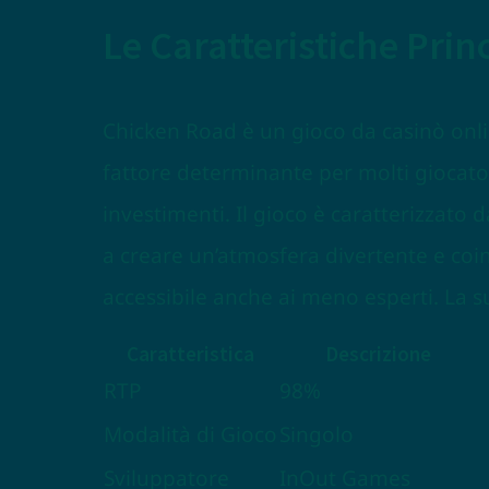
Le Caratteristiche Prin
Chicken Road è un gioco da casinò onlin
fattore determinante per molti giocator
investimenti. Il gioco è caratterizzato
a creare un’atmosfera divertente e coinv
accessibile anche ai meno esperti. La s
Caratteristica
Descrizione
RTP
98%
Modalità di Gioco
Singolo
Sviluppatore
InOut Games