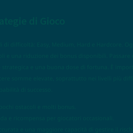
trategie di Gioco
li di difficoltà: Easy, Medium, Hard e Hardcore. Ogn
e una riduzione dei bonus disponibili. Passare dai l
 strategica e una buona dose di fortuna. È importa
 somme elevate, soprattutto nei livelli più diffic
abilità di successo.
 pochi ostacoli e molti bonus.
ida e ricompensa per giocatori occasionali.
curata e una maggiore capacità di gestire il risch