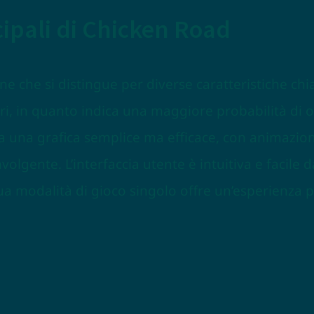
cipali di Chicken Road
e che si distingue per diverse caratteristiche chi
i, in quanto indica una maggiore probabilità di o
 da una grafica semplice ma efficace, con animazion
olgente. L’interfaccia utente è intuitiva e facile 
ua modalità di gioco singolo offre un’esperienza p