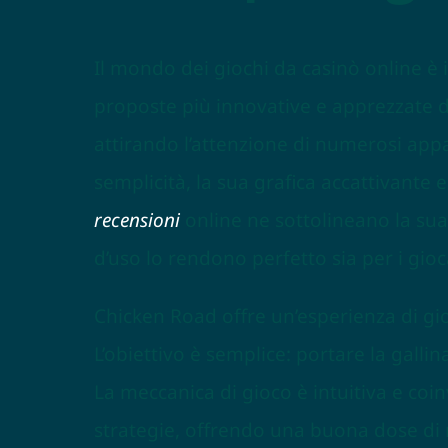
Il mondo dei giochi da casinò online è
proposte più innovative e apprezzate d
attirando l’attenzione di numerosi appa
semplicità, la sua grafica accattivante 
recensioni
online ne sottolineano la sua a
d’uso lo rendono perfetto sia per i gioca
Chicken Road offre un’esperienza di gio
L’obiettivo è semplice: portare la gall
La meccanica di gioco è intuitiva e coi
strategie, offrendo una buona dose di r