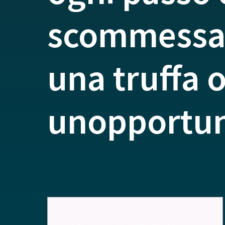
scommessa e
una truffa 
unopportun