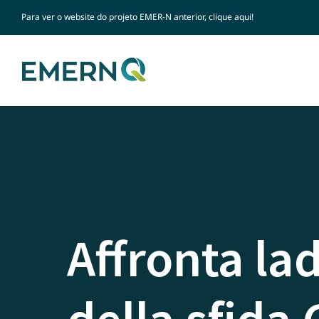
Skip
Para ver o website do projeto EMER-N anterior, clique
aqui!
to
content
Affronta la