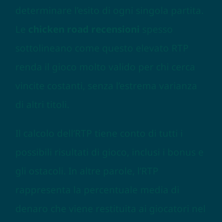
determinare l’esito di ogni singola partita.
Le
chicken road recensioni
spesso
sottolineano come questo elevato RTP
renda il gioco molto valido per chi cerca
vincite costanti, senza l’estrema varianza
di altri titoli.
Il calcolo dell’RTP tiene conto di tutti i
possibili risultati di gioco, inclusi i bonus e
gli ostacoli. In altre parole, l’RTP
rappresenta la percentuale media di
denaro che viene restituita ai giocatori nel