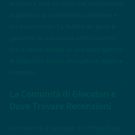
semplici e facili da imparare, consentendo
ai giocatori di concentrarsi sull’azione e
sul divertimento. La fluidità del gioco è
garantita da una buona ottimizzazione,
che lo rende fruibile su una vasta gamma
di dispositivi, inclusi smartphone, tablet e
computer.
La Comunità di Giocatori e
Dove Trovare Recensioni
La comunità di giocatori di Chicken Road