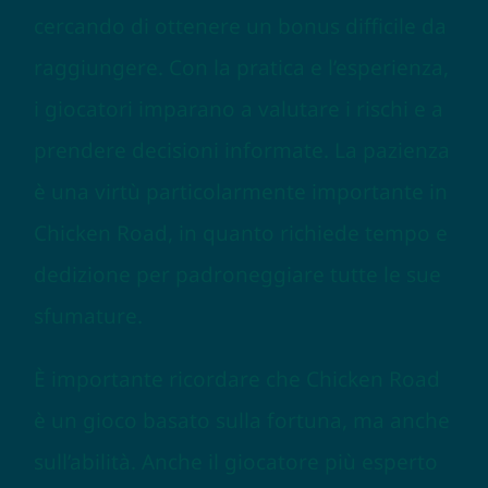
cercando di ottenere un bonus difficile da
raggiungere. Con la pratica e l’esperienza,
i giocatori imparano a valutare i rischi e a
prendere decisioni informate. La pazienza
è una virtù particolarmente importante in
Chicken Road, in quanto richiede tempo e
dedizione per padroneggiare tutte le sue
sfumature.
È importante ricordare che Chicken Road
è un gioco basato sulla fortuna, ma anche
sull’abilità. Anche il giocatore più esperto