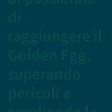
di
raggiungere il
Golden Egg,
superando
pericoli e
scegliendo la