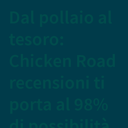
Dal pollaio al
tesoro:
Chicken Road
recensioni ti
porta al 98%
di possibilità