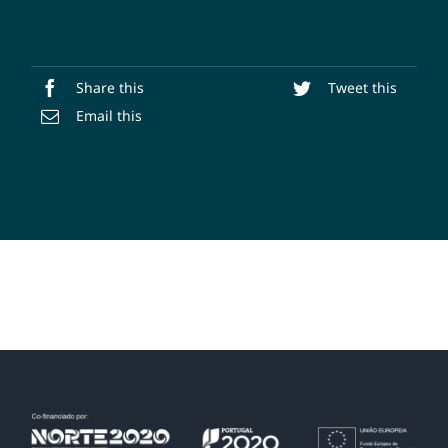
Share this
Tweet this
Email this