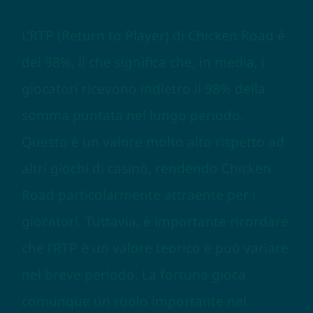
L’RTP (Return to Player) di Chicken Road è
del 98%, il che significa che, in media, i
giocatori ricevono indietro il 98% della
somma puntata nel lungo periodo.
Questo è un valore molto alto rispetto ad
altri giochi di casinò, rendendo Chicken
Road particolarmente attraente per i
giocatori. Tuttavia, è importante ricordare
che l’RTP è un valore teorico e può variare
nel breve periodo. La fortuna gioca
comunque un ruolo importante nel