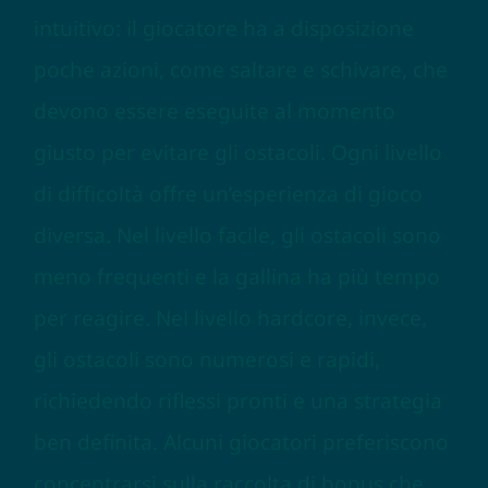
intuitivo: il giocatore ha a disposizione
poche azioni, come saltare e schivare, che
devono essere eseguite al momento
giusto per evitare gli ostacoli. Ogni livello
di difficoltà offre un’esperienza di gioco
diversa. Nel livello facile, gli ostacoli sono
meno frequenti e la gallina ha più tempo
per reagire. Nel livello hardcore, invece,
gli ostacoli sono numerosi e rapidi,
richiedendo riflessi pronti e una strategia
ben definita. Alcuni giocatori preferiscono
concentrarsi sulla raccolta di bonus che