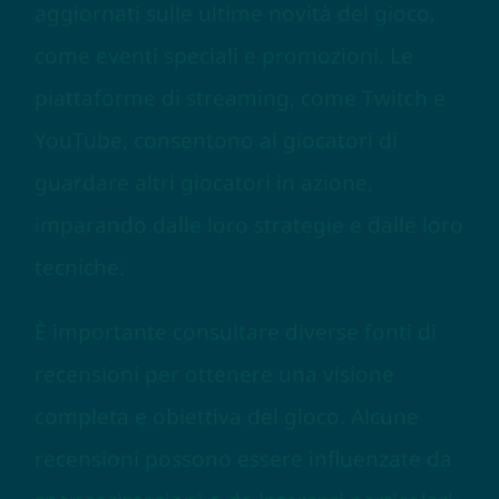
aggiornati sulle ultime novità del gioco,
come eventi speciali e promozioni. Le
piattaforme di streaming, come Twitch e
YouTube, consentono ai giocatori di
guardare altri giocatori in azione,
imparando dalle loro strategie e dalle loro
tecniche.
È importante consultare diverse fonti di
recensioni per ottenere una visione
completa e obiettiva del gioco. Alcune
recensioni possono essere influenzate da